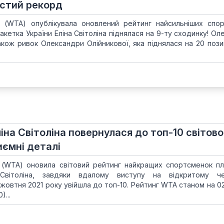
стий рекорд
ія (WTA) опублікувала оновлений рейтинг найсильніших спо
акетка України Еліна Світоліна піднялася на 9-ту сходинку! О
кож ривок Олександри Олійникової, яка піднялася на 20 позиц
ліна Світоліна повернулася до топ-10 світово
иємні деталі
я (WTA) оновила світовий рейтинг найкращих спортсменок пл
Світоліна, завдяки вдалому виступу на відкритому чем
 жовтня 2021 року увійшла до топ-10. Рейтинг WTA станом на 0
)...