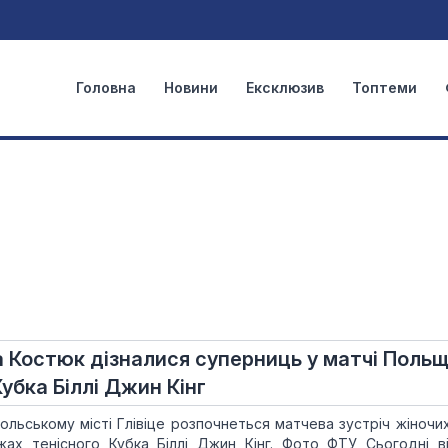
Головна
Новини
Ексклюзив
Топтеми
та Костюк дізналися суперниць у матчі Поль
Кубка Біллі Джин Кінг
 польському місті Глівіце розпочнеться матчева зустріч жіночи
жах тенісного Кубка Біллі Джин Кінг. Фото ФТУ Сьогодні в