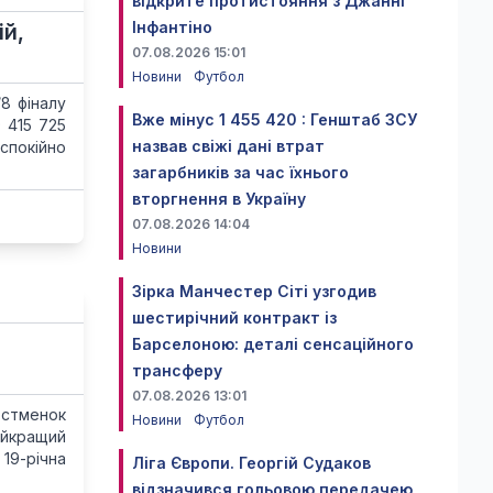
відкрите протистояння з Джанні
Інфантіно
ій,
07.08.2026 15:01
Новини
Футбол
/8 фіналу
Вже мінус 1 455 420 : Генштаб ЗСУ
 415 725
назвав свіжі дані втрат
спокійно
загарбників за час їхнього
вторгнення в Україну
07.08.2026 14:04
Новини
Зірка Манчестер Сіті узгодив
шестирічний контракт із
Барселоною: деталі сенсаційного
трансферу
07.08.2026 13:01
рстменок
Новини
Футбол
айкращий
 19-річна
Ліга Європи. Георгій Судаков
відзначився гольовою передачею