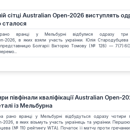
ній сітці Australian Open-2026 виступлять од
о сталося
рано вранці у Мельбурні відбулися одразу три 
 Open-2026, в яких взяли участь українки. Юлія Стародубцев
представницю Болгарії Вікторію Томову (№ 128) — 7(7):6(3)
перемо...
ри півфінали кваліфікації Australian Open-2
еталі із Мельбурна
ра рано вранці у Мельбурні відбудуться одразу чотири п
pen-2026, в яких візьмуть участь українець та українки. Першо
цева (№ 110 рейтингу WTA). Початок її матчу проти гречанки