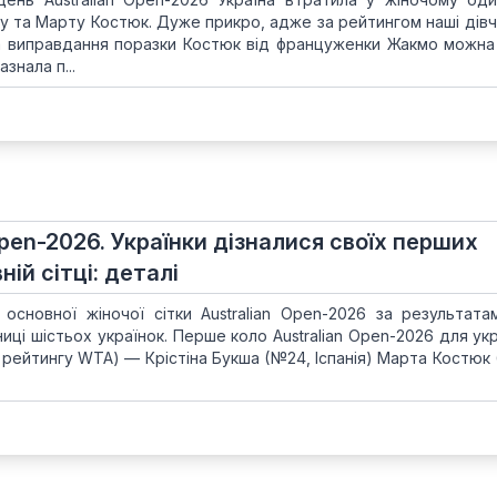
у та Марту Костюк. Дуже прикро, адже за рейтингом наші дівч
а виправдання поразки Костюк від француженки Жакмо можна
знала п...
 Open-2026. Українки дізналися своїх перших
ій сітці: деталі
основної жіночої сітки Australian Open-2026 за результата
иці шістьох українок. Перше коло Australian Open-2026 для укр
12 рейтингу WTA) — Крістіна Букша (№24, Іспанія) Марта Костю