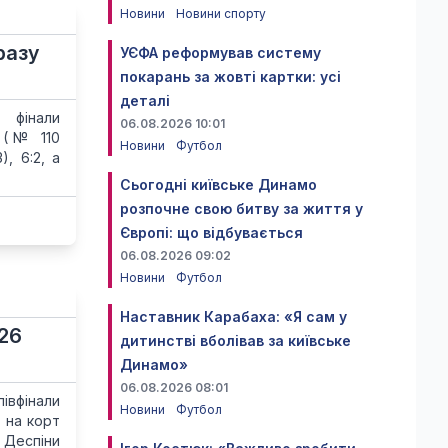
Новини
Новини спорту
разу
УЄФА реформував систему
покарань за жовті картки: усі
деталі
фінали
06.08.2026 10:01
а (№ 110
Новини
Футбол
, 6:2, а
Сьогодні київське Динамо
розпочне свою битву за життя у
Європі: що відбувається
06.08.2026 09:02
Новини
Футбол
Наставник Карабаха: «Я сам у
026
дитинстві вболівав за київське
Динамо»
06.08.2026 08:01
івфінали
Новини
Футбол
ю на корт
 Деспіни