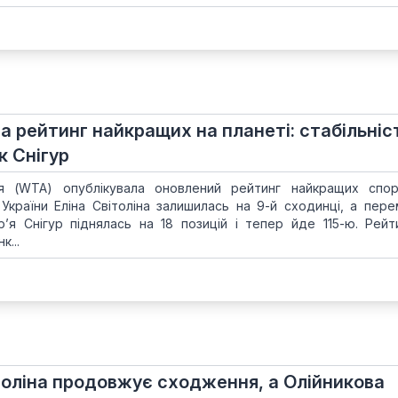
а рейтинг найкращих на планеті: стабільніс
к Снігур
ія (WTA) опублікувала оновлений рейтинг найкращих спо
України Еліна Світоліна залишилась на 9-й сходинці, а пер
р’я Снігур піднялась на 18 позицій і тепер йде 115-ю. Рей
к...
толіна продовжує сходження, а Олійникова