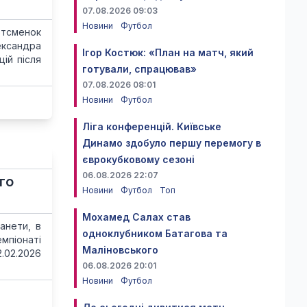
07.08.2026 09:03
Новини
Футбол
ртсменок
лександра
Ігор Костюк: «План на матч, який
ій після
готували, спрацював»
07.08.2026 08:01
Новини
Футбол
Ліга конференцій. Київське
Динамо здобуло першу перемогу в
єврокубковому сезоні
06.08.2026 22:07
го
Новини
Футбол
Топ
Мохамед Салах став
анети, в
одноклубником Батагова та
піонаті
Маліновського
2.02.2026
06.08.2026 20:01
Новини
Футбол