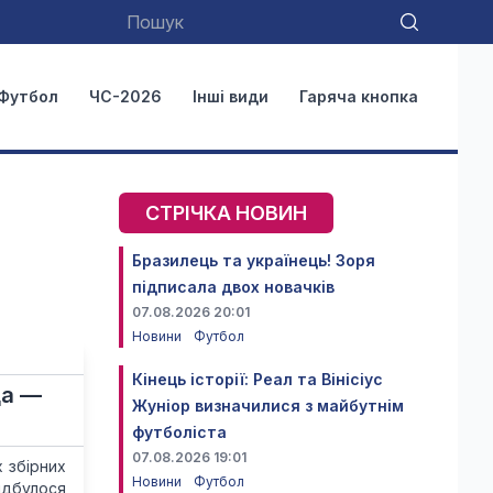
Футбол
ЧС-2026
Інші види
Гаряча кнопка
СТРІЧКА НОВИН
Бразилець та українець! Зоря
підписала двох новачків
07.08.2026 20:01
Новини
Футбол
Кінець історії: Реал та Вінісіус
ща —
Жуніор визначилися з майбутнім
футболіста
07.08.2026 19:01
х збірних
Новини
Футбол
ідбулося