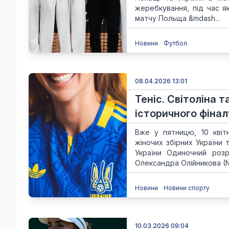
жеребкування, під час як
матчу Польща &mdash...
Новини
Футбол
08.04.2026 13:01
Теніс. Світоліна 
історичного фінал
Вже у пятницю, 10 квіт
жіночих збірних України 
України Одиночний роз
Олександра Олійникова (№
Новини
Новини спорту
10.03.2026 09:04