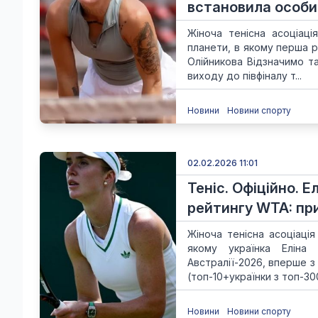
встановила особи
Жіноча тенісна асоціац
планети, в якому перша р
Олійникова Відзначимо та
виходу до півфіналу т...
Новини
Новини спорту
02.02.2026 11:01
Теніс. Офіційно. Е
рейтингу WTA: пр
Жіноча тенісна асоціаці
якому українка Еліна 
Австралії-2026, вперше з
(топ-10+українки з топ-300
Новини
Новини спорту