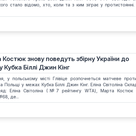
ого стало відомо, хто, коли та з ким зіграє у протистоянні.
та Костюк знову поведуть збірну України до
у Кубка Біллі Джин Кінг
ня, у польському місті Глівіце розпочнеться матчеве прот
та Польщі у межах Кубка Біллі Джин Кінг. Еліна Світоліна Скла
ряд: Еліна Світоліна (№7 рейтингу WTA), Марта Костюк
68, де...