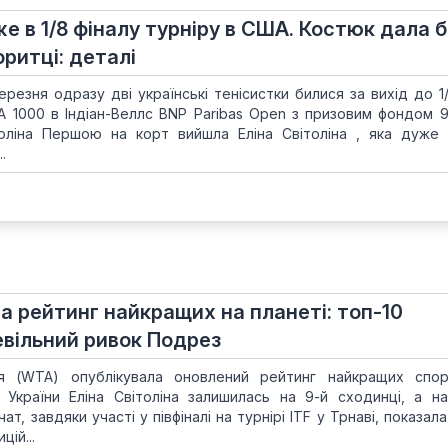
же в 1/8 фіналу турніру в США. Костюк дала б
ритці: деталі
березня одразу дві українські тенісистки билися за вихід до 1
 1000 в Індіан-Веллс BNP Paribas Open з призовим фондом 9
толіна Першою на корт вийшла Еліна Світоліна , яка дуже 
.
а рейтинг найкращих на планеті: топ-10
евільний ривок Подрез
ія (WTA) опублікувала оновлений рейтинг найкращих спо
 України Еліна Світоліна залишилась на 9-й сходинці, а н
т, завдяки участі у півфіналі на турнірі ITF у Трнаві, показала
ій...