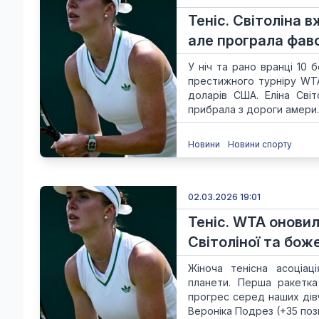
Теніс. Світоліна в
але програла фаво
У ніч та рано вранці 10 
престижного турніру WTA
доларів США. Еліна Сві
прибрала з дороги амери..
Новини
Новини спорту
02.03.2026 19:01
Теніс. WTA оновил
Світоліної та бож
Жіноча тенісна асоціац
планети. Перша ракетка
прогрес серед наших дівча
Вероніка Подрез (+35 позиц