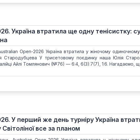
026. Україна втратила ще одну тенісистку: с
рна
Australian Open-2026 Україна втратила у жіночому одиночному
ія Стародубцева У трисетовому поєдинку наша Юлія Стар
лійці Айлі Томлянович (№76) — 6:4, 6(3):7(7), 1:6. Нагадаємо, 
026. У перший же день турніру Україна втра
у Світоліної все за планом
ень Australian Open-2026 Україна втратила у жіночому од