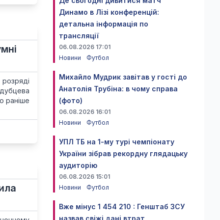
Де сьогодні дивитися матч
Динамо в Лізі конференцій:
детальна інформація по
трансляції
умні
06.08.2026 17:01
Новини
Футбол
Михайло Мудрик завітав у гості до
 розряді
Анатолія Трубіна: в чому справа
одубцева
що раніше
(фото)
06.08.2026 16:01
Новини
Футбол
УПЛ ТБ на 1-му турі чемпіонату
України зібрав рекордну глядацьку
аудиторію
06.08.2026 15:01
тила
Новини
Футбол
Вже мінус 1 454 210 : Генштаб ЗСУ
назвав свіжі дані втрат
иночному