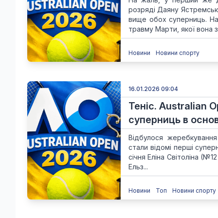
розряді Даяну Ястремськ
вище обох суперниць. Н
травму Марти, якої вона за
Новини
Новини спорту
16.01.2026 09:04
Теніс. Australian
суперниць в основн
Відбулося жеребкування 
стали відомі перші суперн
січня Еліна Світоліна (№
Ельз...
Новини
Топ
Новини спорту