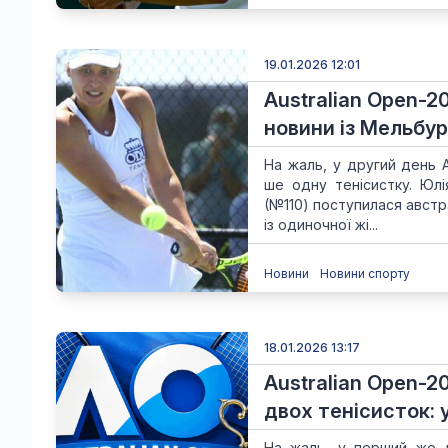
19.01.2026 12:01
Australian Open-2
новини із Мельбу
На жаль, у другий день 
ше одну тенісистку. Юл
(№110) поступилася австра
із одиночної жі...
Новини
Новини спорту
18.01.2026 13:17
Australian Open-2
двох тенісисток: 
На жаль, у перший же д