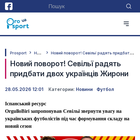
Н
овини
Н
овий поворот! Севільї радять придбати двох українців Жирони
Prosport
Новий поворот! Севільї радять
придбати двох українців Жирони
28.05.2026 12:01
Категории:
Новини
Футбол
Іспанський ресурс
OrgulloBiri запропонував Севільї звернути увагу на
українських футболістів під час формування складу на
новий сезон