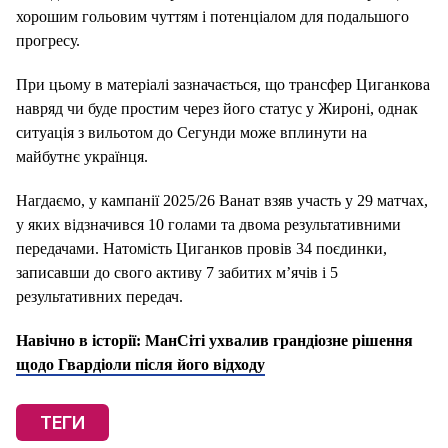
хорошим гольовим чуттям і потенціалом для подальшого
прогресу.
При цьому в матеріалі зазначається, що трансфер Циганкова
навряд чи буде простим через його статус у Жироні, однак
ситуація з вильотом до Сегунди може вплинути на
майбутнє українця.
Нагдаємо, у кампанії 2025/26 Ванат взяв участь у 29 матчах,
у яких відзначився 10 голами та двома результативними
передачами. Натомість Циганков провів 34 поєдинки,
записавши до свого активу 7 забитих м’ячів і 5
результативних передач.
Навічно в історії: МанСіті ухвалив грандіозне рішення
щодо Гвардіоли після його відходу
ТЕГИ