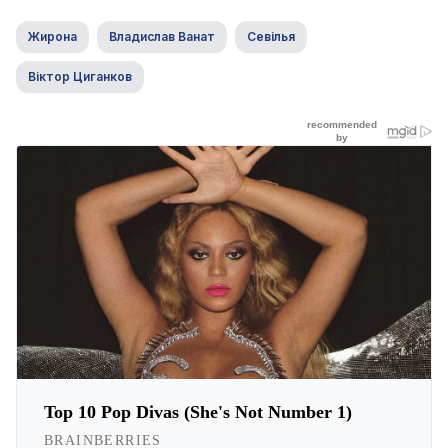
Жирона
Владислав Ванат
Севілья
Віктор Циганков