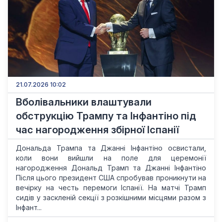
21.07.2026 10:02
Вболівальники влаштували
обструкцію Трампу та Інфантіно під
час нагородження збірної Іспанії
Дональда Трампа та Джанні Інфантіно освистали,
коли вони вийшли на поле для церемонії
нагородження Дональд Трамп та Джанні Інфантіно
Після цього президент США спробував проникнути на
вечірку на честь перемоги Іспанії. На матчі Трамп
сидів у заскленій секції з розкішними місцями разом з
Інфант...