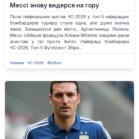
Мессі знову видерся на гору
Після півфінальних матчів ЧС-2026 у топ-5 найкращих
бомбардирів турніру стала одна, але дуже значна
зміна. Залишилося два матчі... Аргентинець Ліонель
Мессі обійшов француза Кіліана Мбаппе завдяки двом
асистам у грі проти Англії. Найкращі бомбарири
ЧС-2026. Топ-5 Футболіст Збірн...
Новини
ЧС-2026
Футбол