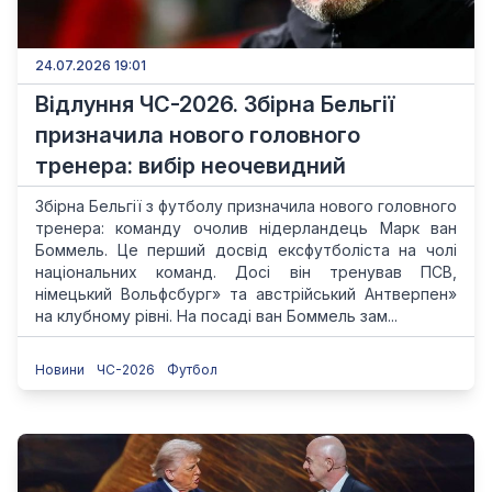
24.07.2026 19:01
Відлуння ЧС-2026. Збірна Бельгії
призначила нового головного
тренера: вибір неочевидний
Збірна Бельгії з футболу призначила нового головного
тренера: команду очолив нідерландець Марк ван
Боммель. Це перший досвід ексфутболіста на чолі
національних команд. Досі він тренував ПСВ,
німецький Вольфсбург» та австрійський Антверпен»
на клубному рівні. На посаді ван Боммель зам...
Новини
ЧС-2026
Футбол