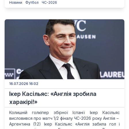
Новини
Футбол
ЧС-2026
16.07.2026 16:02
Ікер Касільяс: «Англія зробила
харакірі!»
Колишній голкіпер збірної Іспанії Ікер Касільяс
висловився про матч 1/2 фіналу ЧС-2026 року Англія – ​​
Аргентина (1:2) Ікер Касільяс «Англія забила гол і