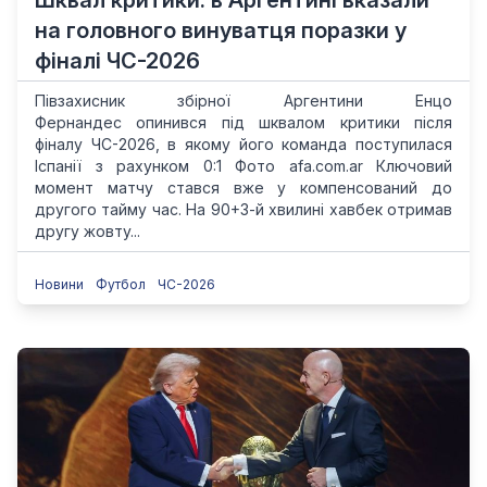
Шквал критики: в Аргентині вказали
на головного винуватця поразки у
фіналі ЧС-2026
Півзахисник збірної Аргентини Енцо
Фернандес опинився під шквалом критики після
фіналу ЧC-2026, в якому його команда поступилася
Іспанії з рахунком 0:1 Фото afa.com.ar Ключовий
момент матчу стався вже у компенсований до
другого тайму час. На 90+3-й хвилині хавбек отримав
другу жовту...
Новини
Футбол
ЧС-2026