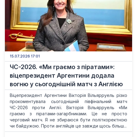
15.07.2026 17:01
ЧС-2026. «Ми граємо з піратами»:
віцепрезидент Аргентини додала
вогню у сьогоднішній матч з Англією
Віцепрезидент Аргентини Вікторія Вільярруель різко
прокоментувала сьогоднішній півфінальний матч
ЧС-2026 проти Англії. Вікторія Вільярруель «Ми
граємо з піратами-загарбниками. Це не просто
черговий матч. Я не збираюся бути політкоректною
чи байдужою. Проти англійців це завжди щось більш...