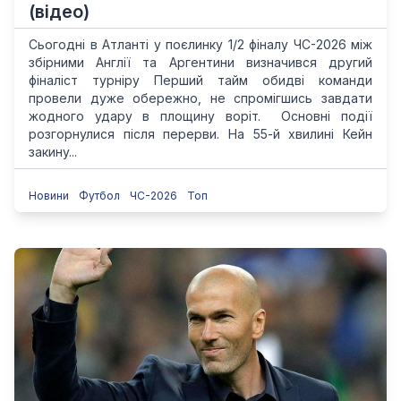
(відео)
Сьогодні в Атланті у поєлинку 1/2 фіналу ЧС-2026 між
збірними Англії та Аргентини визначився другий
фіналіст турніру Перший тайм обидві команди
провели дуже обережно, не спромігшись завдати
жодного удару в площину воріт. Основні події
розгорнулися після перерви. На 55-й хвилині Кейн
закину...
Новини
Футбол
ЧС-2026
Топ