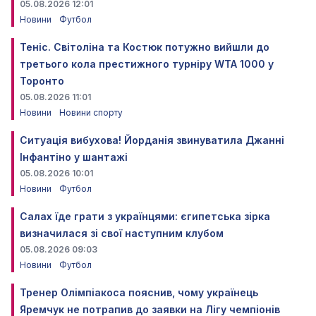
05.08.2026 12:01
Новини
Футбол
Теніс. Світоліна та Костюк потужно вийшли до
третього кола престижного турніру WTA 1000 у
Торонто
05.08.2026 11:01
Новини
Новини спорту
Ситуація вибухова! Йорданія звинуватила Джанні
Інфантіно у шантажі
05.08.2026 10:01
Новини
Футбол
Салах їде грати з українцями: єгипетська зірка
визначилася зі свої наступним клубом
05.08.2026 09:03
Новини
Футбол
Тренер Олімпіакоса пояснив, чому українець
Яремчук не потрапив до заявки на Лігу чемпіонів