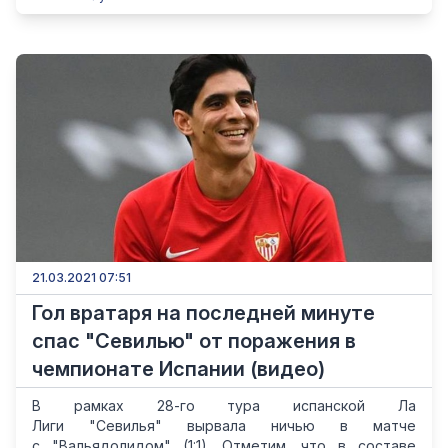
21.03.2021 07:51
Гол вратаря на последней минуте
спас "Севилью" от поражения в
чемпионате Испании (видео)
В рамках 28-го тура испанской Ла
Лиги "Севилья" вырвала ничью в матче
с "Вальядолидом" (1:1). Отметим, что в составе