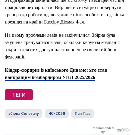
Угода фахівця закінчилася ще в лютому, і весь цей час він
працював без зарплати. Вирішити ситуацію і повернути
тренера до роботи вдалося лише після особистого дзвінка
президента країни Бассіру Діомая Фая.
На цьому проблеми левів не закінчилися. Збірна була
змушена тренуватися в залі, оскільки керуюча компанія
закрила для них доступ на стадіон через великий борг
федерації.
Кіндер-сюрприз із київського Динамо: хто став
найкращим бомбардиром УПЛ-2025/2026
ТЕГИ
збірна Сенегалу
ЧС-2026
Пап Тіав