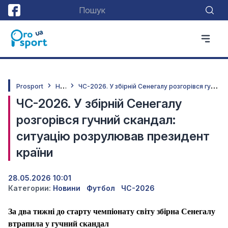
Н
овини
Ч
С-2026. У збірній Сенегалу розгорівся гучний скандал: ситуацію розрулював президент країни
Prosport
ЧС-2026. У збірній Сенегалу
розгорівся гучний скандал:
ситуацію розрулював президент
країни
28.05.2026 10:01
Категории:
Новини
Футбол
ЧС-2026
За два тижні до старту чемпіонату світу збірна Сенегалу
втрапила у гучний скандал