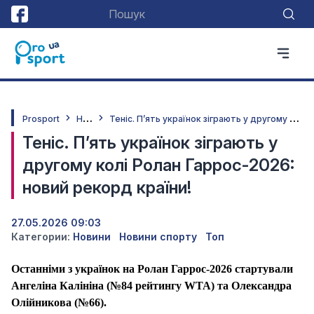
Н
овини
Т
еніс. П’ять українок зіграють у другому колі Ролан Гаррос-2026: новий рекорд країни!
Prosport
Теніс. П’ять українок зіграють у
другому колі Ролан Гаррос-2026:
новий рекорд країни!
27.05.2026 09:03
Категории:
Новини
Новини спорту
Топ
Останніми з українок на Ролан Гаррос-2026 стартували
Ангеліна Калініна (№84 рейтингу WTA) та Олександра
Олійникова (№66).