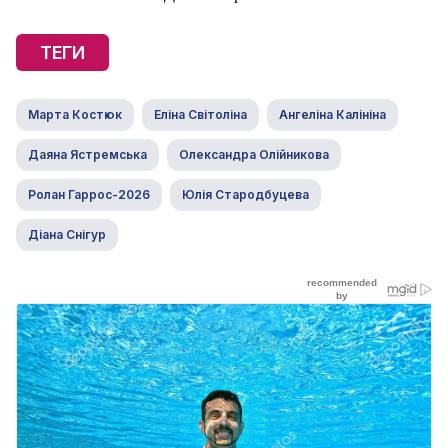
ТЕГИ
Марта Костюк
Еліна Світоліна
Ангеліна Калініна
Даяна Ястремська
Олександра Олійникова
Ролан Гаррос-2026
Юлія Стародбуцева
Діана Снігур