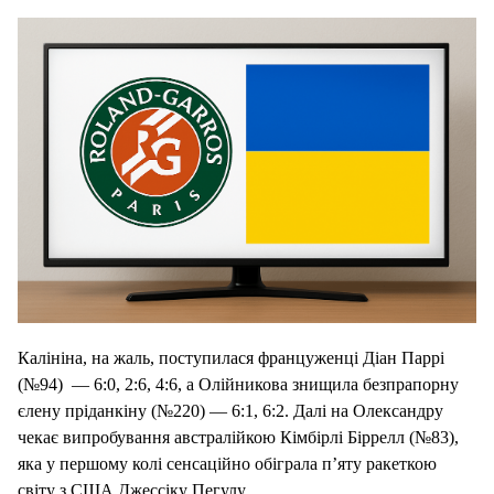
Калініна, на жаль, поступилася француженці Діан Паррі
(№94) — 6:0, 2:6, 4:6, а Олійникова знищила безпрапорну
єлену пріданкіну (№220) — 6:1, 6:2. Далі на Олександру
чекає випробування австралійкою Кімбірлі Біррелл (№83),
яка у першому колі сенсаційно обіграла п’яту ракеткою
світу з США Джессіку Пегулу.