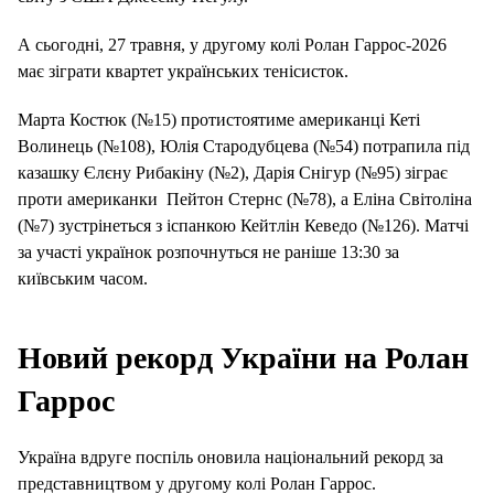
А сьогодні, 27 травня, у другому колі Ролан Гаррос-2026
має зіграти квартет українських тенісисток.
Марта Костюк (№15) протистоятиме американці Кеті
Волинець (№108), Юлія Стародубцева (№54) потрапила під
казашку Єлєну Рибакіну (№2), Дарія Снігур (№95) зіграє
проти американки Пейтон Стернс (№78), а Еліна Світоліна
(№7) зустрінеться з іспанкою Кейтлін Кеведо (№126). Матчі
за участі українок розпочнуться не раніше 13:30 за
київським часом.
Новий рекорд України на Ролан
Гаррос
Україна вдруге поспіль оновила національний рекорд за
представництвом у другому колі Ролан Гаррос.