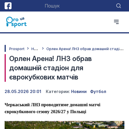
Н
овини
О
рлен Арена! ЛНЗ обрав домашній стадіон для єврокубкових матчів
Prosport
Орлен Арена! ЛНЗ обрав
домашній стадіон для
єврокубкових матчів
28.05.2026 20:01
Категории:
Новини
Футбол
Черкаський ЛНЗ проводитиме домашні матчі
єврокубкового сезону 2026/27 у Польщі