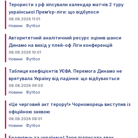
Терористи з рф зіпсували календар матчів 2 туру
української Прем’єр-ліги: що відбулося
08.08.2026 11:01
Новини
Футбол
Авторитетний аналітичний ресурс оцінив шанси
Динамо на вихід у плей-оф Ліги конференцій
08.08.2026 10:01
Новини
Футбол
Таблиця коефіцієнтів УЄФА. Перемога Динамо не
врятувала Україну від падіння: що відбувається
08.08.2026 09:03
Новини
Футбол
«Це черговий акт терору!» Чорноморець виступив із
офіційною заявою
08.08.2026 08:01
Новини
Футбол
Бразилець та українець! Зоря підписала двох