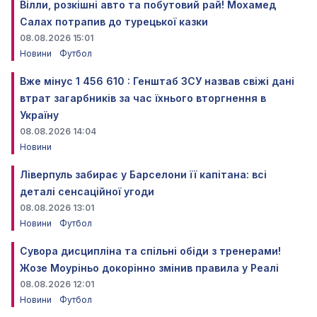
Вілли, розкішні авто та побутовий рай! Мохамед
Салах потрапив до турецької казки
08.08.2026 15:01
Новини
Футбол
Вже мінус 1 456 610 : Генштаб ЗСУ назвав свіжі дані
втрат загарбників за час їхнього вторгнення в
Україну
08.08.2026 14:04
Новини
Ліверпуль забирає у Барселони її капітана: всі
деталі сенсаційної угоди
08.08.2026 13:01
Новини
Футбол
Сувора дисципліна та спільні обіди з тренерами!
Жозе Моуріньо докорінно змінив правила у Реалі
08.08.2026 12:01
Новини
Футбол