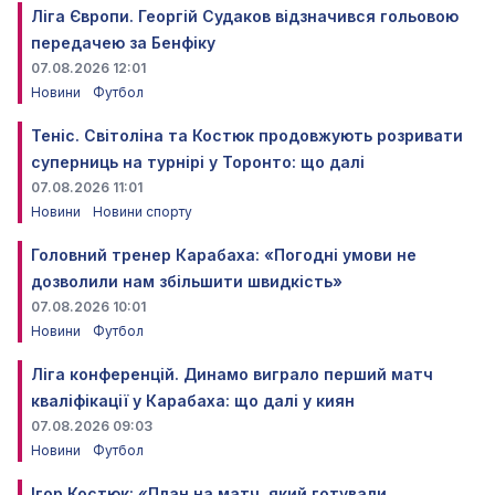
Ліга Європи. Георгій Судаков відзначився гольовою
передачею за Бенфіку
07.08.2026 12:01
Новини
Футбол
Теніс. Світоліна та Костюк продовжують розривати
суперниць на турнірі у Торонто: що далі
07.08.2026 11:01
Новини
Новини спорту
Головний тренер Карабаха: «Погодні умови не
дозволили нам збільшити швидкість»
07.08.2026 10:01
Новини
Футбол
Ліга конференцій. Динамо виграло перший матч
кваліфікації у Карабаха: що далі у киян
07.08.2026 09:03
Новини
Футбол
Ігор Костюк: «План на матч, який готували,