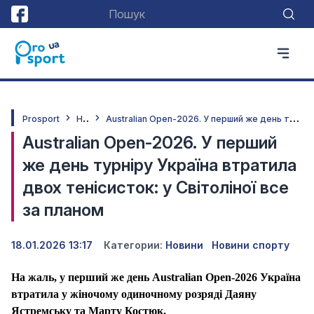
Н
овини
A
ustralian Open-2026. У перший же день турніру Україна втратила двох тенісисток: у Світоліної все за планом
Prosport
Australian Open-2026. У перший
же день турніру Україна втратила
двох тенісисток: у Світоліної все
за планом
18.01.2026 13:17
Категории:
Новини
Новини спорту
На жаль, у перший же день Australian Open-2026 Україна
втратила у жіночому одиночному розряді Даяну
Ястремську та Марту Костюк.