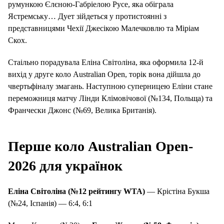
румункою Єлєною-Габріелою Русе, яка обіграла
Ястремську… Дует зійдеться у протистоянні з
представницями Чехії Джесікою Малечковлю та Міріам
Скох.
Стаільно порадувала Еліна Світоліна, яка оформила 12-й
вихід у друге коло Australian Open, торік вона дійшла до
чвертьфіналу змагань. Наступною суперницею Еліни стане
переможниця матчу Лінди Клімовічової (№134, Польща) та
Франчески Джонс (№69, Велика Британія).
Перше коло
Australian
Open
-
2026 для українок
Еліна Світоліна (№12 рейтингу
WTA
)
— Крістіна Букша
(№24, Іспанія) — 6:4, 6:1