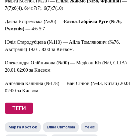
Марта Костюк (№20) —
Ельза Жакмо (№58, Франція)
—
7(7):6(4), 6(4):7(7), 6(7):7(10)
Даяна Ястремська (№26) —
Єлєна-Габріела Русе (№76,
Румунія)
— 4:6 5:7
Юлія Стародубцева (№110) — Айла Томлянович (№76,
Австралія) 19.01. 8:00 за Києвом.
Олександра Олійникова (№90) — Медісон Кіз (№9, США)
20.01 02:00 за Києвом.
Ангеліна Калініна (№178) — Ван Сінюй (№43, Китай) 20.01
02:00 за Києвом.
ТЕГИ
Марта Костюк
Еліна Світоліна
теніс