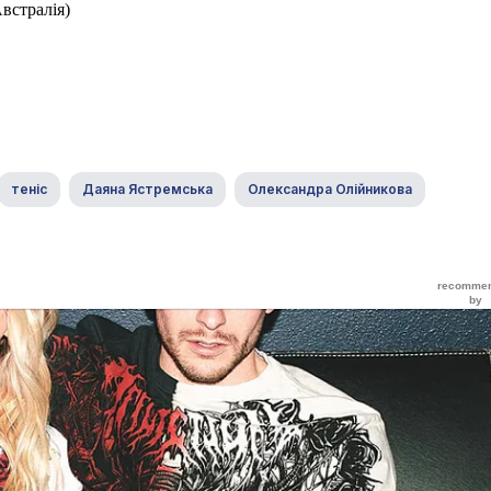
встралія)
теніс
Даяна Ястремська
Олександра Олійникова