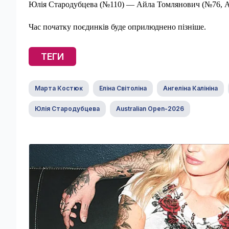
Юлія Стародубцева (№110) — Айла Томлянович (№76, А
Час початку поєдинків буде оприлюднено пізніше.
ТЕГИ
Марта Костюк
Еліна Світоліна
Ангеліна Калініна
Юлія Стародубцева
Australian Open-2026