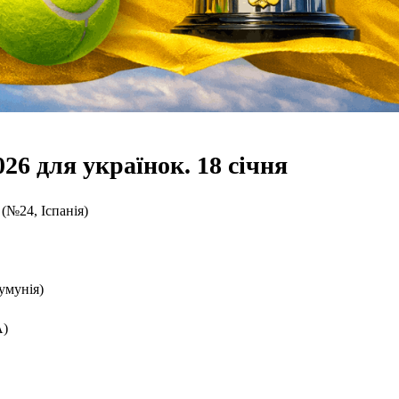
26 для українок. 18 січня
(№24, Іспанія)
умунія)
А)