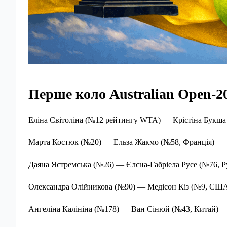
Перше коло Australian Open-20
Еліна Світоліна (№12 рейтингу WTA) — Крістіна Букша 
Марта Костюк (№20) — Ельза Жакмо (№58, Франція)
Даяна Ястремська (№26) — Єлєна-Габріела Русе (№76, Р
Олександра Олійникова (№90) — Медісон Кіз (№9, СШ
Ангеліна Калініна (№178) — Ван Сінюй (№43, Китай)