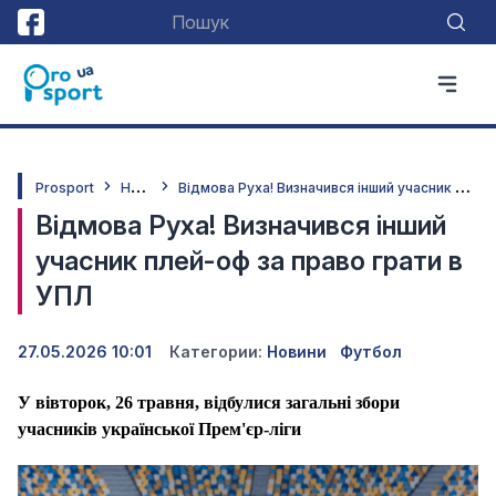
Н
овини
В
ідмова Руха! Визначився інший учасник плей-оф за право грати в УПЛ
Prosport
Відмова Руха! Визначився інший
учасник плей-оф за право грати в
УПЛ
27.05.2026 10:01
Категории:
Новини
Футбол
У вівторок, 26 травня, відбулися загальні збори
учасників української Прем'єр-ліги