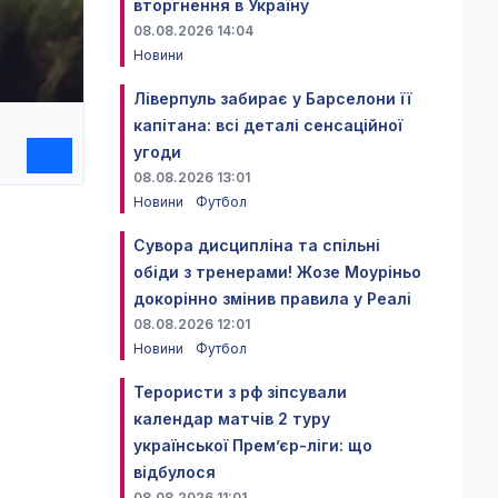
вторгнення в Україну
08.08.2026 14:04
Новини
Ліверпуль забирає у Барселони її
капітана: всі деталі сенсаційної
угоди
08.08.2026 13:01
Новини
Футбол
Сувора дисципліна та спільні
обіди з тренерами! Жозе Моуріньо
докорінно змінив правила у Реалі
08.08.2026 12:01
Новини
Футбол
Терористи з рф зіпсували
календар матчів 2 туру
української Прем’єр-ліги: що
відбулося
08.08.2026 11:01