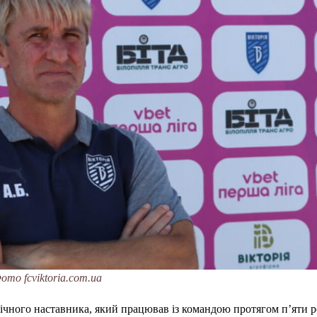
ото fcviktoria.com.ua
ічного наставника, який працював із командою протягом п’яти р