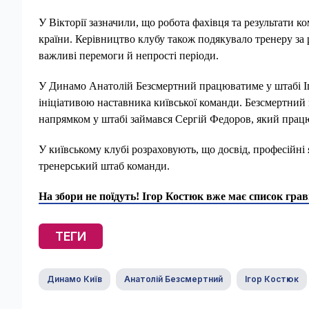
У Вікторії зазначили, що робота фахівця та результати 
країни. Керівництво клубу також подякувало тренеру за 
важливі перемоги й непрості періоди.
У Динамо Анатолій Безсмертний працюватиме у штабі Іг
ініціативою наставника київської команди. Безсмертний
напрямком у штабі займався Сергій Федоров, який пра
У київському клубі розраховують, що досвід, професійні
тренерський штаб команди.
На збори не поїдуть! Ігор Костюк вже має список гравц
ТЕГИ
Динамо Київ
Анатолій Безсмертний
Ігор Костюк