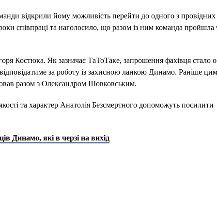
команди відкрили йому можливість перейти до одного з провідних
роки співпраці та наголосило, що разом із ним команда пройшла 
оря Костюка. Як зазначає ТаТоТаке, запрошення фахівця стало 
 відповідатиме за роботу із захисною ланкою Динамо. Раніше ци
цював разом з Олександром Шовковським.
 якості та характер Анатолія Безсмертного допоможуть посилити
ів Динамо, які в черзі на вихід