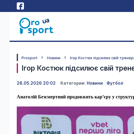
Prosport
Новини
Ігор Костюк підсилює свій трене
Ігор Костюк підсилює свій трен
28.05.2026 20:02
Категории:
Новини
Футбол
Анатолій Безсмертний продовжить кар’єру у структур