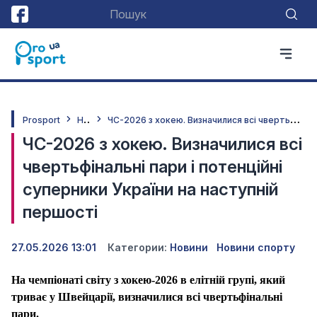
Н
овини
Ч
С-2026 з хокею. Визначилися всі чвертьфінальні пари і потенційні суперники України на наступній першості
Prosport
ЧС-2026 з хокею. Визначилися всі
чвертьфінальні пари і потенційні
суперники України на наступній
першості
27.05.2026 13:01
Категории:
Новини
Новини спорту
На чемпіонаті світу з хокею-2026 в елітній групі, який
триває у Швейцарії, визначилися всі чвертьфінальні
пари.