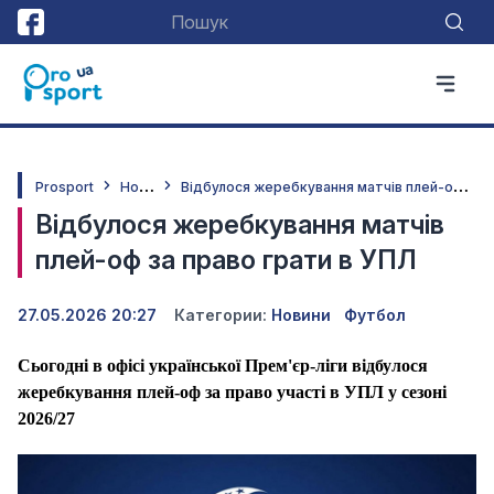
Н
овини
В
ідбулося жеребкування матчів плей-оф за право грати в УПЛ
Prosport
Відбулося жеребкування матчів
плей-оф за право грати в УПЛ
27.05.2026 20:27
Категории:
Новини
Футбол
Сьогодні в офісі української Прем'єр-ліги відбулося
жеребкування плей-оф за право участі в УПЛ у сезоні
2026/27