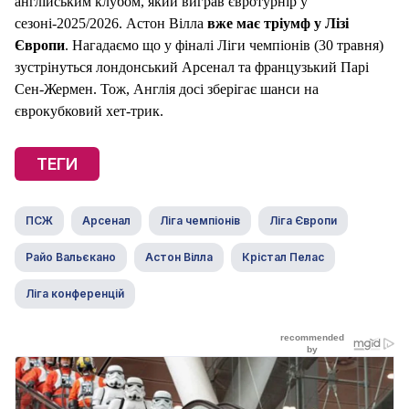
англійським клубом, який виграв євротурнір у
сезоні-2025/2026. Астон Вілла
вже має тріумф у Лізі
Європи
. Нагадаємо що у фіналі Ліги чемпіонів (30 травня)
зустрінуться лондонський Арсенал та французький Парі
Сен-Жермен. Тож, Англія досі зберігає шанси на
єврокубковий хет-трик.
ТЕГИ
ПСЖ
Арсенал
Ліга чемпіонів
Ліга Європи
Райо Вальєкано
Астон Вілла
Крістал Пелас
Ліга конференцій