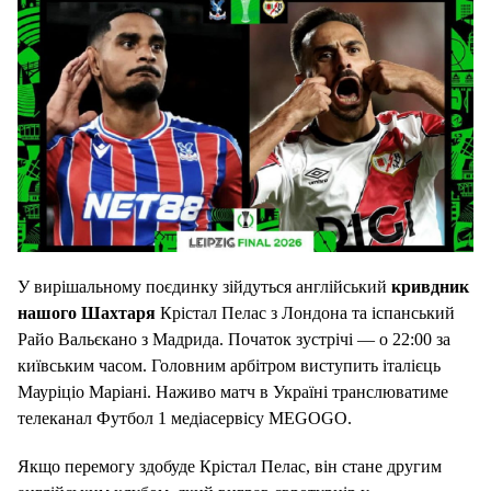
У вирішальному поєдинку зійдуться англійський
кривдник
нашого Шахтаря
Крістал Пелас з Лондона та іспанський
Райо Вальєкано з Мадрида. Початок зустрічі — о 22:00 за
київським часом. Головним арбітром виступить італієць
Мауріціо Маріані. Наживо матч в Україні транслюватиме
телеканал Футбол 1 медіасервісу MEGOGO.
Якщо перемогу здобуде Крістал Пелас, він стане другим