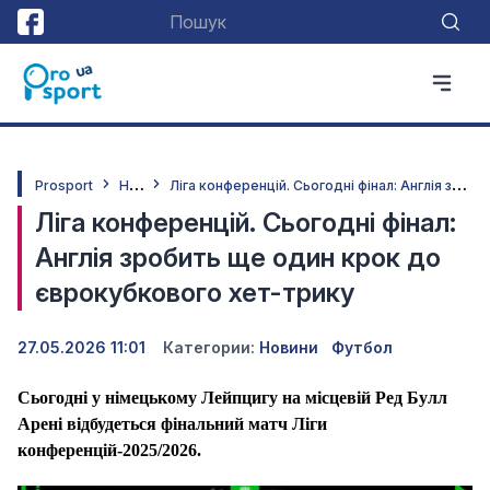
Н
овини
Л
іга конференцій. Сьогодні фінал: Англія зробить ще один крок до єврокубкового хет-трику
Prosport
Ліга конференцій. Сьогодні фінал:
Англія зробить ще один крок до
єврокубкового хет-трику
27.05.2026 11:01
Категории:
Новини
Футбол
Сьогодні у німецькому Лейпцигу на місцевій Ред Булл
Арені відбудеться фінальний матч Ліги
конференцій-2025/2026.