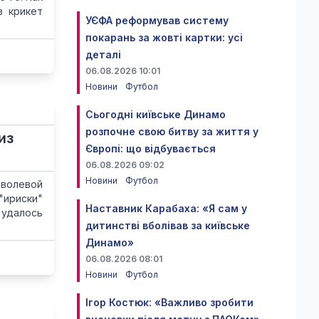
в крикет
УЄФА реформував систему
покарань за жовті картки: усі
деталі
06.08.2026 10:01
Новини
Футбол
Сьогодні київське Динамо
розпочне свою битву за життя у
из
Європі: що відбувається
06.08.2026 09:02
Новини
Футбол
 волевой
"ириски"
Наставник Карабаха: «Я сам у
 удалось
дитинстві вболівав за київське
Динамо»
06.08.2026 08:01
Новини
Футбол
Ігор Костюк: «Важливо зробити