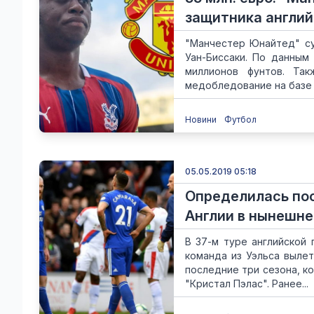
защитника англи
"Манчестер Юнайтед" су
Уан-Биссаки. По данным 
миллионов фунтов. Та
медобледование на базе "
Новини
Футбол
05.05.2019 05:18
Определилась по
Англии в нынешне
В 37-м туре английской 
команда из Уэльса выле
последние три сезона, к
"Кристал Пэлас". Ранее...