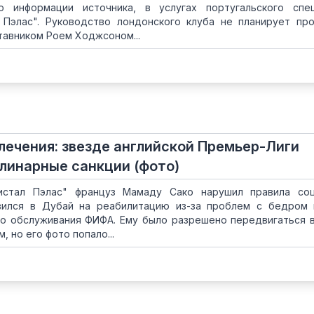
По информации источника, в услугах португальского спе
 Пэлас". Руководство лондонского клуба не планирует пр
тавником Роем Ходжсоном...
лечения: звезде английской Премьер-Лиги
линарные санкции (фото)
истал Пэлас" француз Мамаду Сако нарушил правила соц
авился в Дубай на реабилитацию из-за проблем с бедром
о обслуживания ФИФА. Ему было разрешено передвигаться 
, но его фото попало...