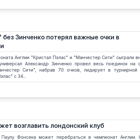
 без Зинченко потерял важные очки в
ии
ионата Англии "Кристал Пэлас" и "Манчестер Сити" сыграли в
 универсал Александр Зинченко провел весь поединок на 
анчестер Сити", набрав 70 очков, лидирует в турнирной
лас" с 34...
жет возглавить лондонский клуб
 Паулу Фонсека может перебраться в чемпионат Англии.