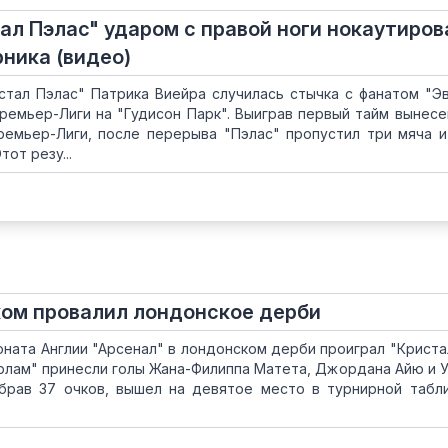
ал Пэлас" ударом с правой ноги нокаутиров
ника (видео)
стал Пэлас" Патрика Виейра случилась стычка с фанатом "Э
ремьер-Лиги на "Гудисон Парк". Выиграв первый тайм вынесе
ремьер-Лиги, после перерыва "Пэлас" пропустил три мяча и
от резу...
ком провалил лондонское дерби
ионата Англии "Арсенал" в лондонском дерби проиграл "Криста
орлам" принесли голы Жана-Филиппа Матета, Джордана Айю и 
набрав 37 очков, вышел на девятое место в турнирной табл