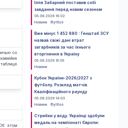
Ілля Забарний поставив собі
завдання перед новим сезоном
05.08.2026 16:02
Новини
Футбол
Вже мінус 1 452 880 : Генштаб ЗСУ
назвав свіжі дані втрат
загарбників за час їхнього
ничью со
вторгнення в Україну
скамейке
05.08.2026 15:05
 таблице
Новини
Кубок України-2026/2027 з
футболу. Розклад матчів
Кваліфікаційного раунду
05.08.2026 14:03
Новини
Футбол
Стрибки у воду. Українці здобули
медаль на чемпіонаті Європи:
 Об этом