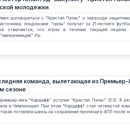
йской молодежки
мел договориться с "Кристал Пэлас" о переходе защитник
источника, лондонские "орлы" получат за 21-летнего футбо
кже отмечается, что игрок в течении текущей недели 
манкунианцев". Ра...
следняя команда, вылетающая из Премьер-
м сезоне
премьер-лиги "Кардифф" уступил "Кристал Пэлас" (2:3). В ре
тела в Чемпионшип. При этом "Кардифф" стал четвертой ком
оторая потеряла шансы на сохранение прописки в АПЛ после в