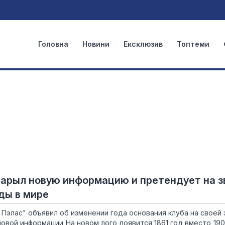
Головна
Новини
Ексклюзив
Топтеми
нарыл новую информацию и претендует на з
ды в мире
л Пэлас" объявил об изменении года основания клуба на своей
овой информации На новом лого появится 1861 год вместо 1905