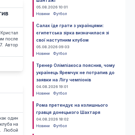
шантажі
05.08.2026 10:01
тив
Новини
Футбол
Салах їде грати з українцями:
"Кристал
єгипетська зірка визначилася зі
ам после
свої наступним клубом
7. Автор
05.08.2026 09:03
Новини
Футбол
Тренер Олімпіакоса пояснив, чому
українець Яремчук не потрапив до
заявки на Лігу чемпіонів
04.08.2026 19:01
Новини
Футбол
Рома претендує на колишнього
гравця донецького Шахтаря
как один
04.08.2026 18:02
клуба на
Новини
Футбол
а. Любой