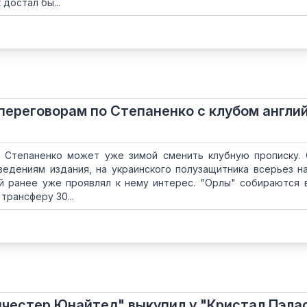
достал бы...
 переговорам по Степаненко с клубом англи
 Степаненко может уже зимой сменить клубную прописку.
ведениям издания, на украинского полузащитника всерьез н
ый ранее уже проявлял к нему интерес. "Орлы" собираются 
трансферу 30...
анчестер Юнайтед" выкупил у "Кристал Пэла