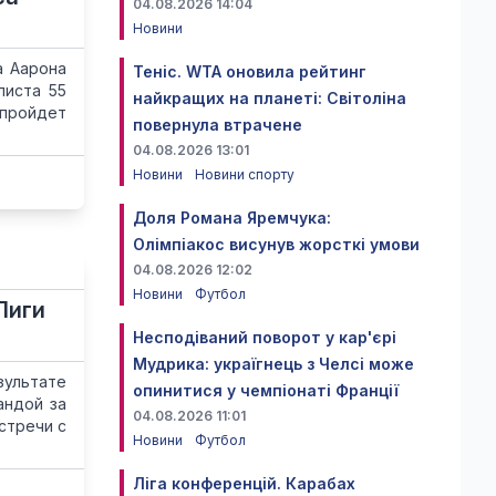
04.08.2026 14:04
Новини
а Аарона
Теніс. WTA оновила рейтинг
листа 55
найкращих на планеті: Світоліна
пройдет
повернула втрачене
04.08.2026 13:01
Новини
Новини спорту
Доля Романа Яремчука:
Олімпіакос висунув жорсткі умови
04.08.2026 12:02
Новини
Футбол
Лиги
Несподіваний поворот у кар'єрі
Мудрика: україгнець з Челсі може
зультате
опинитися у чемпіонаті Франції
андой за
04.08.2026 11:01
стречи с
Новини
Футбол
Ліга конференцій. Карабах