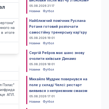
висновки після матчу з ПАОКом»
05.08.2026 21:17
ал
Новини
Футбол
Найближчий помічник Руслана
вертона"
Ротаня готовий розпочати
нного на
самостійну тренерську кар'єру
 в итоге
05.08.2026 19:01
Новини
Футбол
Сергій Ребров має шанс знову
очолити київське Динамо
05.08.2026 18:01
Новини
Футбол
Михайло Мудрик повернувся на
л Пэлас"
поле у складі Челсі: рестарт
Уилфрида
виявився з неприємним смаком
ице АПЛ.
05.08.2026 17:01
Новини
Футбол