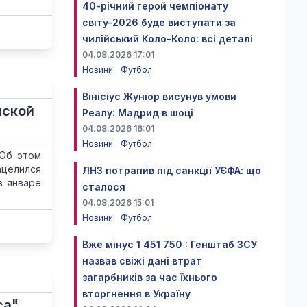
40-річний герой чемпіонату
світу-2026 буде виступати за
чилійський Коло-Коло: всі деталі
04.08.2026 17:01
Новини
Футбол
Вінісіус Жуніор висунув умови
йской
Реалу: Мадрид в шоці
04.08.2026 16:01
Новини
Футбол
 Об этом
ацелился
ЛНЗ потрапив під санкції УЄФА: що
в январе
сталося
04.08.2026 15:01
Новини
Футбол
Вже мінус 1 451 750 : Генштаб ЗСУ
назвав свіжі дані втрат
загарбників за час їхнього
вторгнення в Україну
са"