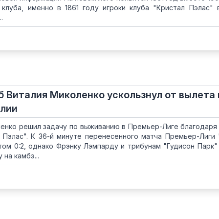
клуба, именно в 1861 году игроки клуба "Кристал Пэлас" 
.
б Виталия Миколенко ускользнул от вылета 
глии
ленко решил задачу по выживанию в Премьер-Лиге благодаря
 Пэлас". К 36-й минуте перенесенного матча Премьер-Лиги 
том 0:2, однако Фрэнку Лэмпарду и трибунам "Гудисон Парк"
на камбэ...