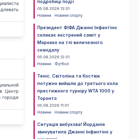
подробиці події
циалиста
05.08.2026 13:01
одлевать
Новини
Новини спорту
Президент ФІФА Джанні Інфантіно
скликає екстрений саміт у
Марокко на тлі величезного
скандалу
05.08.2026 12:01
Новини
Футбол
Теніс. Світоліна та Костюк
потужно вийшли до третього кола
иальной
престижного турніру WTA 1000 у
 в Центр
в городе
Торонто
05.08.2026 11:01
Новини
Новини спорту
Ситуація вибухова! Йорданія
звинуватила Джанні Інфантіно у