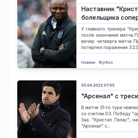
Наставник "Крист
болельщика сопер
У главного тренера "Кри
после окончания матча П
вечер четверга матча П
потерпел поражение 3:2.Эт
Новини
Футбол
05.04.2022 07:05
"Арсенал" с трес
В матче 31-го тура чемп
со счетом 0:3. Победу "
Заа. "Кристал Пэлас", 
"Арсенал" с...