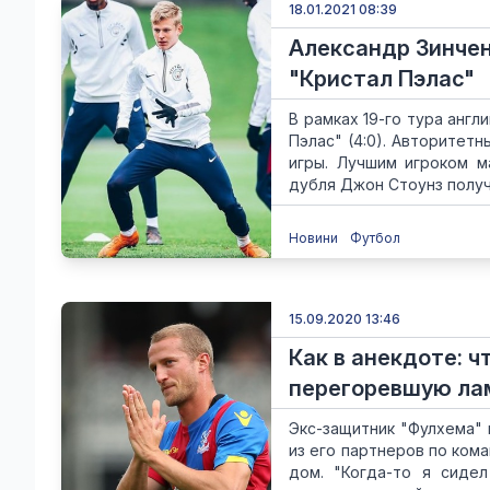
18.01.2021 08:39
Александр Зинчен
"Кристал Пэлас"
В рамках 19-го тура анг
Пэлас" (4:0). Авторитет
игры. Лучшим игроком м
дубля Джон Стоунз получи
Новини
Футбол
15.09.2020 13:46
Как в анекдоте: ч
перегоревшую ла
Экс-защитник "Фулхема" 
из его партнеров по ком
дом. "Когда-то я сидел