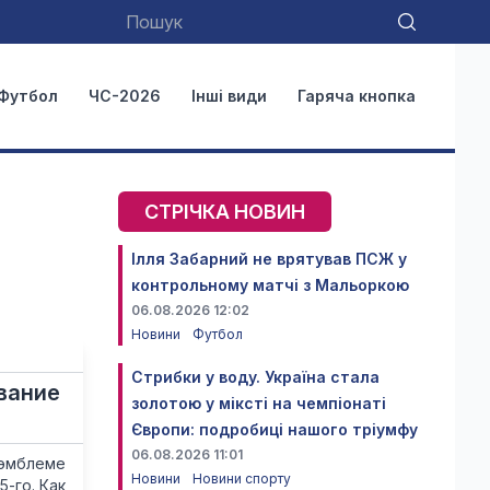
Футбол
ЧС-2026
Інші види
Гаряча кнопка
СТРІЧКА НОВИН
Ілля Забарний не врятував ПСЖ у
контрольному матчі з Мальоркою
06.08.2026 12:02
Новини
Футбол
Стрибки у воду. Україна стала
вание
золотою у міксті на чемпіонаті
Європи: подробиці нашого тріумфу
06.08.2026 11:01
 эмблеме
Новини
Новини спорту
-го. Как