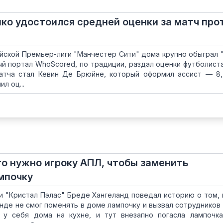
ко удостоился средней оценки за матч про
лийской Премьер-лиги "Манчестер Сити" дома крупно обыграл 
ный портал WhoScored, по традиции, раздал оценки футболист
атча стал Кевин Де Брюйне, который оформил ассист — 8,
л оц...
то нужно игроку АПЛ, чтобы заменить
мпочку
и "Кристал Пэлас" Бреде Хангеланд поведал историю о том, 
анде не смог поменять в доме лампочку и вызвал сотрудников 
 у себя дома на кухне, и тут внезапно погасла лампочк