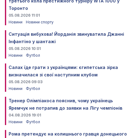
третього кола престижного турніру WTA 1000 у
Торонто
05.08.2026 11:01
Новини
Новини спорту
Ситуація вибухова! Йорданія звинуватила Джанні
Інфантіно у шантажі
05.08.2026 10:01
Новини
Футбол
Салах їде грати з українцями: єгипетська зірка
визначилася зі свої наступним клубом
05.08.2026 09:03
Новини
Футбол
Тренер Олімпіакоса пояснив, чому українець
Яремчук не потрапив до заявки на Лігу чемпіонів
04.08.2026 19:01
Новини
Футбол
Рома претендує на колишнього гравця донецького