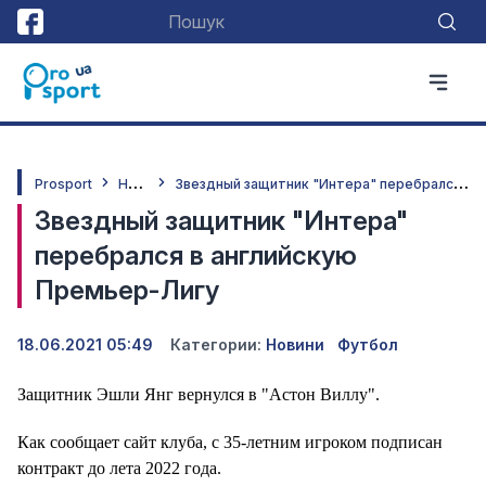
Н
овини
З
вездный защитник "Интера" перебрался в английскую Премьер-Лигу
Prosport
Звездный защитник "Интера"
перебрался в английскую
Премьер-Лигу
18.06.2021 05:49
Категории:
Новини
Футбол
Защитник Эшли Янг вернулся в "Астон Виллу".
Как сообщает сайт клуба, с 35-летним игроком подписан
контракт до лета 2022 года.