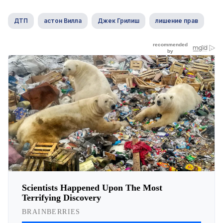
ДТП
астон Вилла
Джек Грилиш
лишение прав