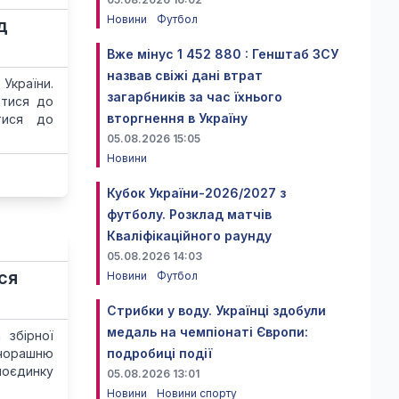
Новини
Футбол
д
Вже мінус 1 452 880 : Генштаб ЗСУ
назвав свіжі дані втрат
 України.
загарбників за час їхнього
итися до
вторгнення в Україну
тися до
05.08.2026 15:05
Новини
Кубок України-2026/2027 з
футболу. Розклад матчів
Кваліфікаційного раунду
05.08.2026 14:03
ся
Новини
Футбол
Стрибки у воду. Українці здобули
медаль на чемпіонаті Європи:
 збірної
учорашню
подробиці події
поєдинку
05.08.2026 13:01
Новини
Новини спорту