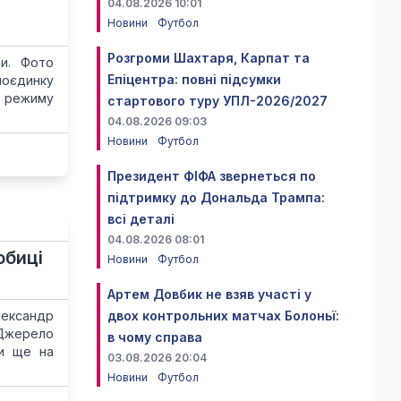
04.08.2026 10:01
Новини
Футбол
Розгроми Шахтаря, Карпат та
пи. Фото
Епіцентра: повні підсумки
поєдинку
о режиму
стартового туру УПЛ-2026/2027
04.08.2026 09:03
Новини
Футбол
Президент ФІФА звернеться по
підтримку до Дональда Трампа:
всі деталі
04.08.2026 08:01
обиці
Новини
Футбол
Артем Довбик не взяв участі у
лександр
двох контрольних матчах Болоньї:
 Джерело
в чому справа
ди ще на
03.08.2026 20:04
Новини
Футбол