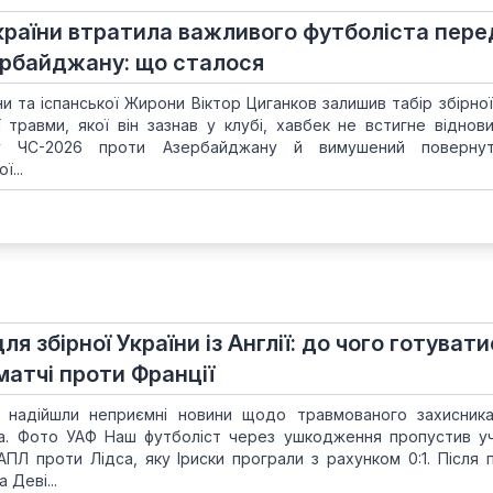
України втратила важливого футболіста пере
рбайджану: що сталося
ни та іспанської Жирони Віктор Циганков залишив табір збірної
 травми, якої він зазнав у клубі, хавбек не встигне віднов
ру ЧС-2026 проти Азербайджану й вимушений поверну
...
я збірної України із Англії: до чого готувати
матчі проти Франції
а надійшли неприємні новини щодо травмованого захисника
нка. Фото УАФ Наш футболіст через ушкодження пропустив 
 АПЛ проти Лідса, яку Іриски програли з рахунком 0:1. Після 
 Деві...