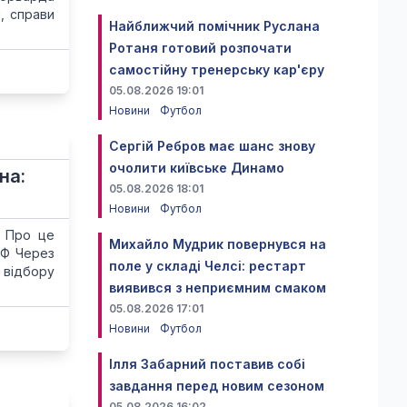
, справи
Найближчий помічник Руслана
Ротаня готовий розпочати
самостійну тренерську кар'єру
05.08.2026 19:01
Новини
Футбол
Сергій Ребров має шанс знову
очолити київське Динамо
на:
05.08.2026 18:01
Новини
Футбол
. Про це
Михайло Мудрик повернувся на
АФ Через
поле у складі Челсі: рестарт
 відбору
виявився з неприємним смаком
05.08.2026 17:01
Новини
Футбол
Ілля Забарний поставив собі
завдання перед новим сезоном
05.08.2026 16:02