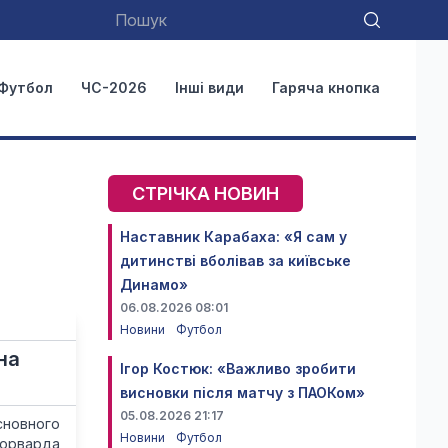
Футбол
ЧС-2026
Інші види
Гаряча кнопка
СТРІЧКА НОВИН
Наставник Карабаха: «Я сам у
дитинстві вболівав за київське
Динамо»
06.08.2026 08:01
Новини
Футбол
на
Ігор Костюк: «Важливо зробити
висновки після матчу з ПАОКом»
05.08.2026 21:17
сновного
Новини
Футбол
форварда