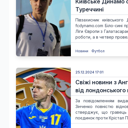
Київське Динамо 
Туреччині
Півзахисник київськог
fcdynamo.com Біло-сині 
Ліги Європи з Галатасар
роботи, а в четвер провел
Новини
Футбол
25.12.2024 17:01
Свіжі новини з Ан
від лондонського
За повідомленням видан
Зінченко повністю відн
стверджує, що гравець 
поєдинок проти Крістал Пе