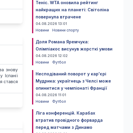
Теніс. WTA оновила рейтинг
найкращих на планеті: Світоліна
повернула втрачене
04.08.2026 13:01
Новини
Новини спорту
Доля Романа Яремчука:
Олімпіакос висунув жорсткі умови
04.08.2026 12:02
Новини
Футбол
ва знову
Несподіваний поворот у кар'єрі
 Іспанії
Мудрика: україгнець з Челсі може
ця стався
опинитися у чемпіонаті Франції
04.08.2026 11:01
Новини
Футбол
Ліга конференцій. Карабах
втратив провідного форварда
перед матчами з Динамо