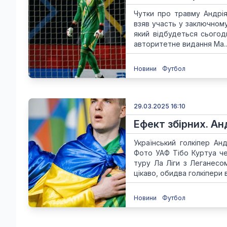
Чутки про травму Андрія
взяв участь у заключному
який відбудеться сьогодн
авторитетне видання Ma..
Новини
Футбол
29.03.2025 16:10
Ефект збірних. Ан
Український голкіпер Ан
Фото УАФ Тібо Куртуа ч
туру Ла Ліги з Леганесо
цікаво, обидва голкіпери ви
Новини
Футбол