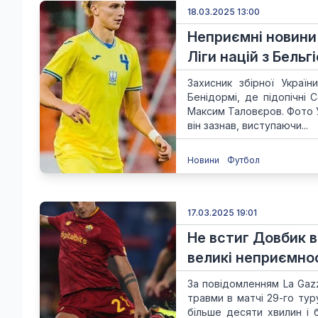
18.03.2025 13:00
Неприємні новини 
Ліги націй з Бельг
Захисник збірної Украї
Бенідормі, де підопічні 
Максим Таловєров. Фото У
він зазнав, виступаючи...
Новини
Футбол
17.03.2025 19:01
Не встиг Довбик ві
великі неприємнос
За повідомленням La Gazz
травми в матчі 29-го тур
більше десяти хвилин і 