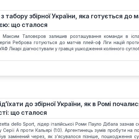
з табору збірної України, яка готується до м
ією: що сталося
ни Максим Таловєров залишив розташування команди в ісп
Сергія Реброва готуються до матчів плей-оф Ліги націй проти 
АФ Лікарі діагностували у гравця ушкодження колінного суглоб
д’їхати до збірної України, як в Ромі почалис
ті: що сталося
etta dello Sport, лідер італійської Роми Пауло Дібала зазнав 
у Серії А проти Кальярі (1:0). Аргентинець зумів пробути на п
був замінений через, як з’ясувалося пізніше, пошкодження с