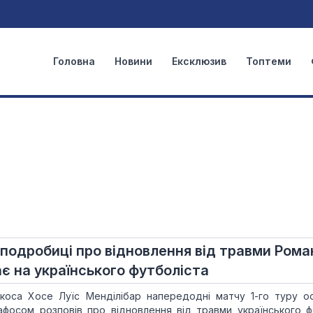
Головна
Новини
Ексклюзив
Топтеми
и подробиці про відновлення від травми Рома
є на українського футболіста
акоса Хосе Луїс Менділібар напередодні матчу 1-го туру о
Пафосом розповів про відновлення від травми українського 