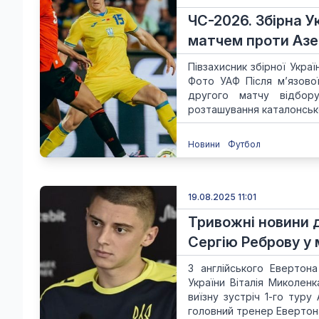
ЧС-2026. Збірна 
матчем проти Азе
Півзахисник збірної Украї
Фото УАФ Після м’язової
другого матчу відбо
розташування каталонської
Новини
Футбол
19.08.2025 11:01
Тривожні новини дл
Сергію Реброву у 
З англійського Евертон
України Віталія Миколе
виїзну зустріч 1-го туру
головний тренер Евертона