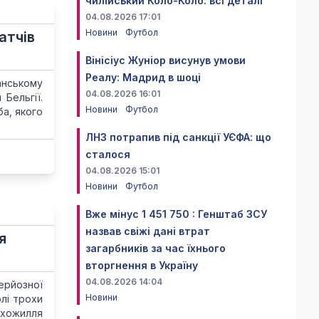
чилійський Коло-Коло: всі деталі
04.08.2026 17:01
Новини
Футбол
атчів
Вінісіус Жуніор висунув умови
Реалу: Мадрид в шоці
анському
04.08.2026 16:01
Бельгії.
Новини
Футбол
а, якого
ЛНЗ потрапив під санкції УЄФА: що
сталося
04.08.2026 15:01
Новини
Футбол
Вже мінус 1 451 750 : Генштаб ЗСУ
назвав свіжі дані втрат
я
загарбників за час їхнього
вторгнення в Україну
04.08.2026 14:04
серйозної
Новини
олі трохи
ухожилля