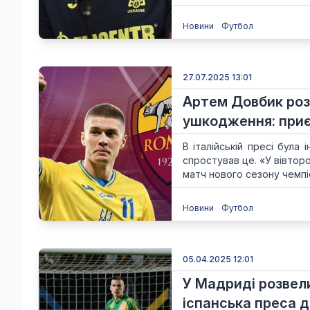
Новини
Футбол
27.07.2025 13:01
Артем Довбик розп
ушкодження: при
В італійській пресі була
спростував це. «У вівтор
матч нового сезону чемпі
Новини
Футбол
05.04.2025 12:01
У Мадриді розвели
іспанська преса д