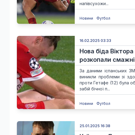
напівсухожи...
Новини
Футбол
16.02.2025 03:33
Нова біда Віктора
розкопали смажні
За даними іспанських ЗМ
виникли проблеми зі здор
проти Гетафе (1:2) була 
забій бічної п...
Новини
Футбол
25.01.2025 16:38