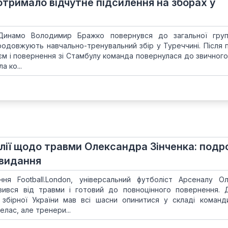
отримало відчутне підсилення на зборах у
о Динамо Володимир Бражко повернувся до загальної гру
продовжують навчально-тренувальний збір у Туреччині. Після 
аєм і повернення зі Стамбулу команда повернулася до звичног
а ко...
глії щодо травми Олександра Зінченка: подр
 видання
ня Football.London, універсальний футболіст Арсеналу О
овився від травми і готовий до повноцінного повернення.
збірної України мав всі шасни опинитися у складі коман
лас, але тренери...