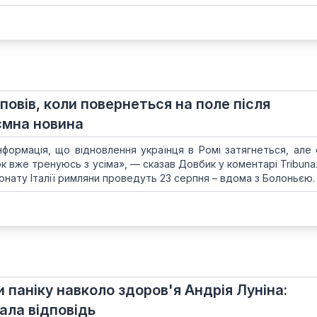
овів, коли повернеться на поле після
ємна новина
 інформація, що відновлення українця в Ромі затягнеться, але
ок вже тренуюсь з усіма», — сказав Довбик у коментарі Tribun
онату Італії римляни проведуть 23 серпня – вдома з Болоньєю.
 паніку навколо здоров'я Андрія Луніна:
ала відповідь