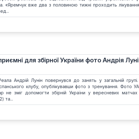
. «Яремчук вже два з половиною тижні проходить лікування
ед...
приємні для збірної України фото Андрія Луні
еала Андрій Лунін повернувся до занять у загальній групі
спанського клубу, опублікувавши фото з тренування. Фото У
ар не зміг допомогти збірній України у вересневих матчах
) та...