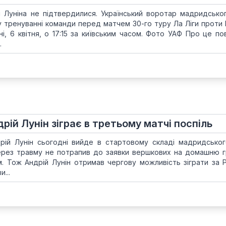
 Луніна не підтвердилися. Український воротар мадридсько
 тренуванні команди перед матчем 30-го туру Ла Ліги проти В
і, 6 квітня, о 17:15 за київським часом. Фото УАФ Про це по
.
дрій Лунін зіграє в третьому матчі поспіль
дрій Лунін сьогодні вийде в стартовому складі мадридськог
ерез травму не потрапив до заявки вершкових на домашню г
м. Тож Андрій Лунін отримав чергову можливість зіграти за 
...