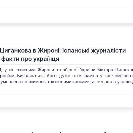
 Циганкова в Жироні: іспанські журналісти
 факти про українця
І, у півзахисника Жирони та збірної України Віктора Циганко
ов’ям. Виявляється, його дуже пізня заміна у грі чемпіонату
обумовлена не якимось тактичними кроками, а тим, що в україн