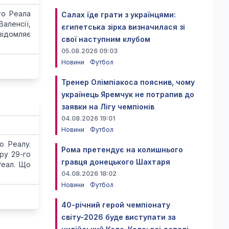
го Реала
Салах їде грати з українцями:
аленсії,
єгипетська зірка визначилася зі
відомляє
свої наступним клубом
05.08.2026 09:03
Новини
Футбол
Тренер Олімпіакоса пояснив, чому
українець Яремчук не потрапив до
заявки на Лігу чемпіонів
04.08.2026 19:01
Новини
Футбол
о Реалу.
Рома претендує на колишнього
ру 29-го
гравця донецького Шахтаря
Реал. Що
04.08.2026 18:02
Новини
Футбол
40-річний герой чемпіонату
світу-2026 буде виступати за