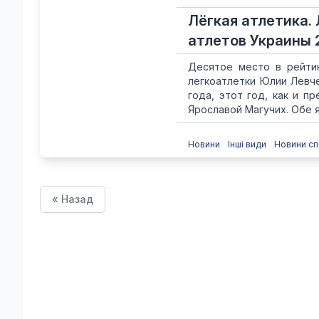
Лёгкая атлетика. 
атлетов Украины 
Десятое место в рейтин
легкоатлетки Юлии Левче
года, этот год, как и п
Ярославой Магучих. Обе яр
Новини
Інші види
Новини сп
« Назад