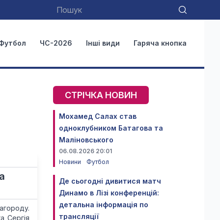
Футбол
ЧС-2026
Інші види
Гаряча кнопка
СТРІЧКА НОВИН
Мохамед Салах став
одноклубником Батагова та
Маліновського
06.08.2026 20:01
Новини
Футбол
а
Де сьогодні дивитися матч
Динамо в Лізі конференцій:
детальна інформація по
городу.
трансляції
а Сергія