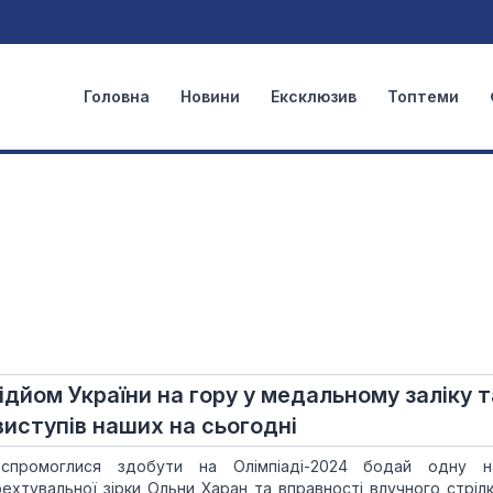
Головна
Новини
Ексклюзив
Топтеми
ідйом України на гору у медальному заліку т
иступів наших на сьогодні
спромоглися здобути на Олімпіаді-2024 бодай одну на
ехтувальної зірки Ольни Харан та вправності влучного стрілк