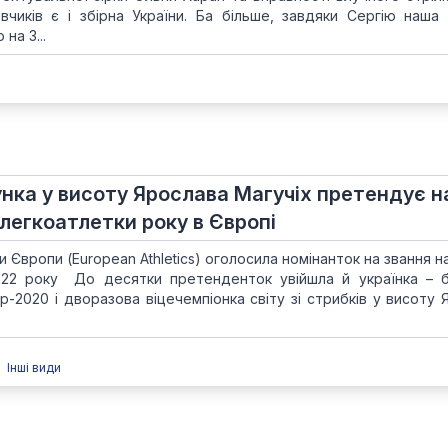
чиків є і збірна України. Ба більше, завдяки Сергію наша
на 3...
унка у висоту Ярослава Магучіх претендує н
легкоатлетки року в Європі
и Європи (European Athletics) оголосила номінанток на звання 
022 року До десятки претенденток увійшла й українка – 
ор-2020 і дворазова віцечемпіонка світу зі стрибків у висоту
Інші види