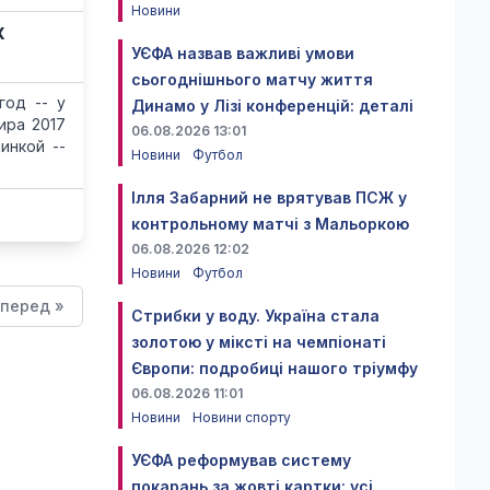
Новини
х
УЄФА назвав важливі умови
сьогоднішнього матчу життя
год -- у
Динамо у Лізі конференцій: деталі
ира 2017
06.08.2026 13:01
инкой --
Новини
Футбол
Ілля Забарний не врятував ПСЖ у
контрольному матчі з Мальоркою
06.08.2026 12:02
Новини
Футбол
перед »
Стрибки у воду. Україна стала
золотою у міксті на чемпіонаті
Європи: подробиці нашого тріумфу
06.08.2026 11:01
Новини
Новини спорту
УЄФА реформував систему
покарань за жовті картки: усі