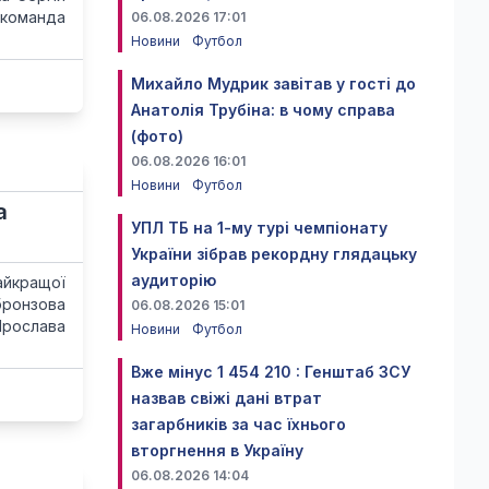
 команда
06.08.2026 17:01
Новини
Футбол
Михайло Мудрик завітав у гості до
Анатолія Трубіна: в чому справа
(фото)
06.08.2026 16:01
Новини
Футбол
а
УПЛ ТБ на 1-му турі чемпіонату
України зібрав рекордну глядацьку
аудиторію
найкращої
бронзова
06.08.2026 15:01
 Ярослава
Новини
Футбол
Вже мінус 1 454 210 : Генштаб ЗСУ
назвав свіжі дані втрат
загарбників за час їхнього
вторгнення в Україну
06.08.2026 14:04