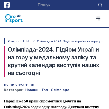
Н
овини
О
лімпіада-2024. Підйом України на гору у медальному заліку та крутий календар виступів наших на сьогодні
Prosport
Олімпіада-2024. Підйом України
на гору у медальному заліку та
крутий календар виступів наших
на сьогодні
02.08.2024 11:00
Категории:
Новини
Топ
Олімпіада
Наразі вже 50 країн спромоглися здобути на
Олімпіаді-2024 бодай одну нагороду. Дякуючи
виступу