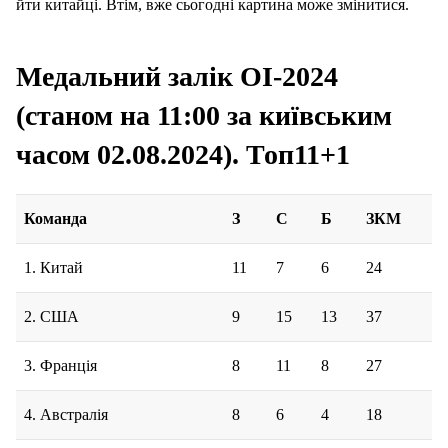
йти китайці. Втім, вже сьогодні картина може змінитися.
Медальний залік ОІ-2024
(станом на 11:00 за київським
часом 02.08.2024). Топ11+1
Команда
З
С
Б
ЗКМ
1. Китай
11
7
6
24
2. США
9
15
13
37
3. Франція
8
11
8
27
4. Австралія
8
6
4
18