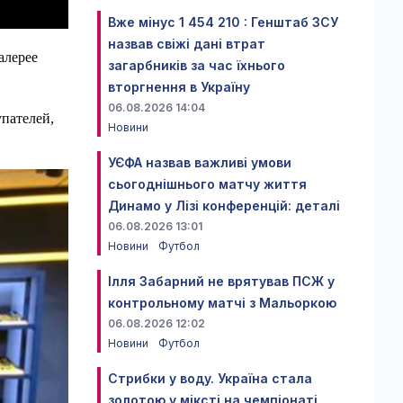
Вже мінус 1 454 210 : Генштаб ЗСУ
назвав свіжі дані втрат
алерее
загарбників за час їхнього
вторгнення в Україну
06.08.2026 14:04
пателей,
Новини
УЄФА назвав важливі умови
сьогоднішнього матчу життя
Динамо у Лізі конференцій: деталі
06.08.2026 13:01
Новини
Футбол
Ілля Забарний не врятував ПСЖ у
контрольному матчі з Мальоркою
06.08.2026 12:02
Новини
Футбол
Стрибки у воду. Україна стала
золотою у міксті на чемпіонаті