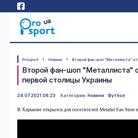
Prosport
Новини
Второй фан-шоп "Металлиста" о
Второй фан-шоп "Металлиста" 
первой столицы Украины
24.07.2021 08:23
Категории:
Новини
Футбол
В Харькове открылся для посетителей Metalist Fan Store 