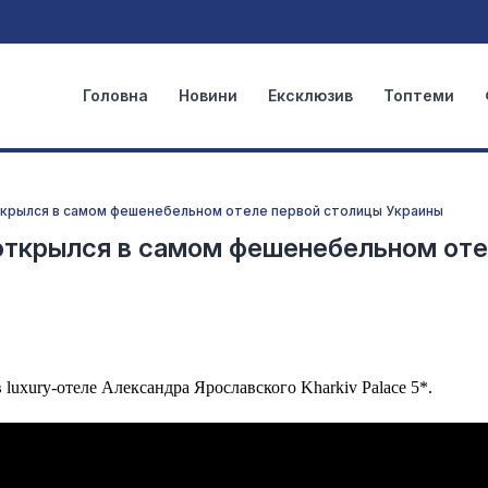
Головна
Новини
Ексклюзив
Топтеми
ткрылся в самом фешенебельном отеле первой столицы Украины
открылся в самом фешенебельном от
в luxury-отеле Александра Ярославского Kharkiv Palace 5*.