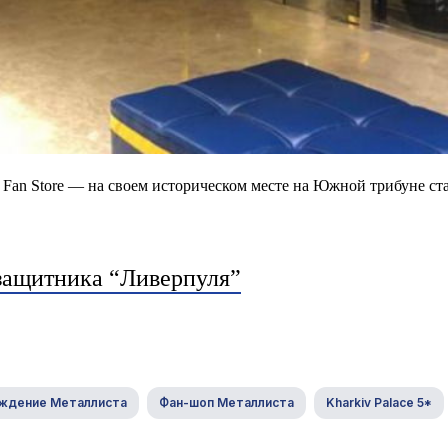
t Fan Store — на своем историческом месте на Южной трибуне ст
 защитника “Ливерпуля”
ждение Металлиста
Фан-шоп Металлиста
Kharkiv Palace 5*