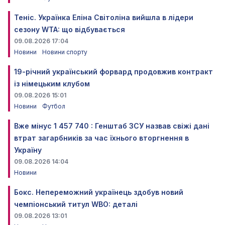
Теніс. Українка Еліна Світоліна вийшла в лідери
сезону WTA: що відбувається
09.08.2026 17:04
Новини
Новини спорту
19-річний український форвард продовжив контракт
із німецьким клубом
09.08.2026 15:01
Новини
Футбол
Вже мінус 1 457 740 : Генштаб ЗСУ назвав свіжі дані
втрат загарбників за час їхнього вторгнення в
Україну
09.08.2026 14:04
Новини
Бокс. Непереможний українець здобув новий
чемпіонський титул WBO: деталі
09.08.2026 13:01