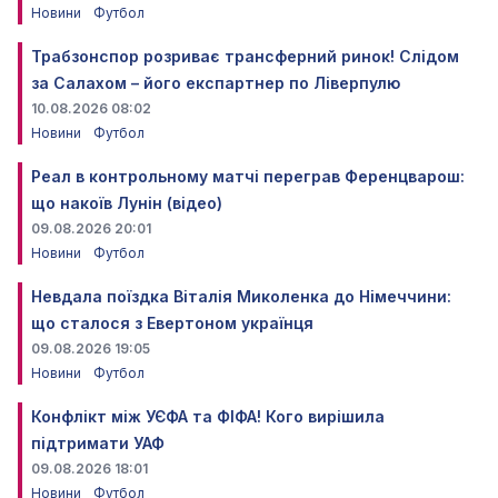
Новини
Футбол
Трабзонспор розриває трансферний ринок! Слідом
за Салахом – його експартнер по Ліверпулю
10.08.2026 08:02
Новини
Футбол
Реал в контрольному матчі переграв Ференцварош:
що накоїв Лунін (відео)
09.08.2026 20:01
Новини
Футбол
Невдала поїздка Віталія Миколенка до Німеччини:
що сталося з Евертоном українця
09.08.2026 19:05
Новини
Футбол
Конфлікт між УЄФА та ФІФА! Кого вирішила
підтримати УАФ
09.08.2026 18:01
Новини
Футбол