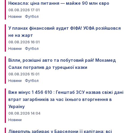
Нюкасла: ціна питання — майже 90 млн євро
08.08.2026 17:01
Новини
Футбол
У планах фінансовий аудит ФІФА! УЄФА розійшовся
не на жарт
08.08.2026 16:01
Новини
Футбол
Вілли, розкішні авто та побутовий рай! Мохамед
Салах потрапив до турецької казки
08.08.2026 15:01
Новини
Футбол
Вже мінус 1 456 610 : Генштаб ЗСУ назвав свіжі дані
втрат загарбників за час їхнього вторгнення в
Україну
08.08.2026 14:04
Новини
Ліверпуль забирає у Барселони її капітана: всі