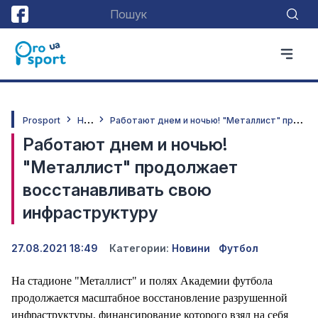
Н
овини
Р
аботают днем и ночью! "Металлист" продолжает восстанавливать свою инфраструктуру
Prosport
Работают днем и ночью!
"Металлист" продолжает
восстанавливать свою
инфраструктуру
27.08.2021 18:49
Категории:
Новини
Футбол
На стадионе "Металлист" и полях Академии футбола
продолжается масштабное восстановление разрушенной
инфраструктуры, финансирование которого взял на себя