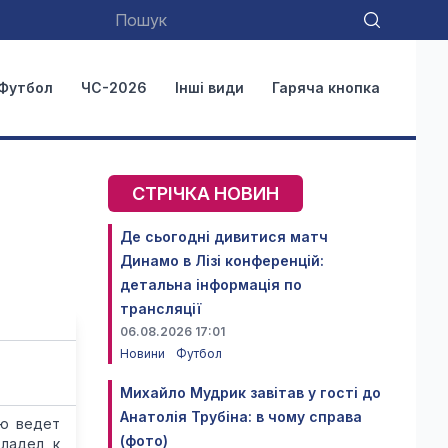
Футбол
ЧС-2026
Інші види
Гаряча кнопка
СТРІЧКА НОВИН
Де сьогодні дивитися матч
Динамо в Лізі конференцій:
детальна інформація по
трансляції
06.08.2026 17:01
Новини
Футбол
Михайло Мудрик завітав у гості до
Анатолія Трубіна: в чому справа
ью ведет
(фото)
хладел к