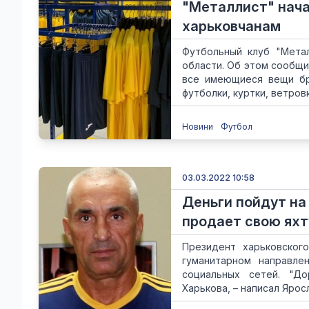
"Металлист" нач
харьковчанам
Футбольный клуб "Мета
области. Об этом сообщи
все имеющиеся вещи бр
футболки, куртки, ветровки
Новини
Футбол
03.03.2022 10:58
Деньги пойдут на
продает свою яхт
Президент харьковског
гуманитарном направле
социальных сетей. "До
Харькова, – написал Яросл