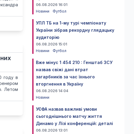
ександра
06.08.2026 16:01
Новини
Футбол
УПЛ ТБ на 1-му турі чемпіонату
України зібрав рекордну глядацьку
аудиторію
06.08.2026 15:01
Новини
Футбол
дних
Вже мінус 1 454 210 : Генштаб ЗСУ
назвав свіжі дані втрат
загарбників за час їхнього
0 году в
тренером
вторгнення в Україну
ю. Летом
06.08.2026 14:04
Новини
УЄФА назвав важливі умови
сьогоднішнього матчу життя
Динамо у Лізі конференцій: деталі
06.08.2026 13:01