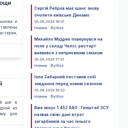
мощи
Сергій Ребров має шанс знову
очолити київське Динамо
рькова и
05.08.2026 18:01
ставлены
Новини
Футбол
астерки,
Михайло Мудрик повернувся на
поле у складі Челсі: рестарт
виявився з неприємним смаком
05.08.2026 17:01
Новини
Футбол
Ілля Забарний поставив собі
й
завдання перед новим сезоном
05.08.2026 16:02
Новини
Футбол
ый шаг в
Вже мінус 1 452 880 : Генштаб ЗСУ
дной из
мму для
назвав свіжі дані втрат
загарбників за час їхнього