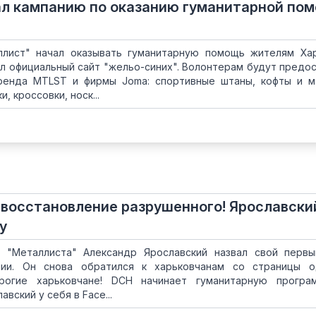
ал кампанию по оказанию гуманитарной по
ллист" начал оказывать гуманитарную помощь жителям Ха
л официальный сайт "жельо-синих". Волонтерам будут предо
енда MTLST и фирмы Joma: спортивные штаны, кофты и м
, кроссовки, носк...
 восстановление разрушенного! Ярославски
у
о "Металлиста" Александр Ярославский назвал свой перв
нии. Он снова обратился к харьковчанам со страницы о
рогие харьковчане! DCH начинает гуманитарную програ
авский у себя в Face...