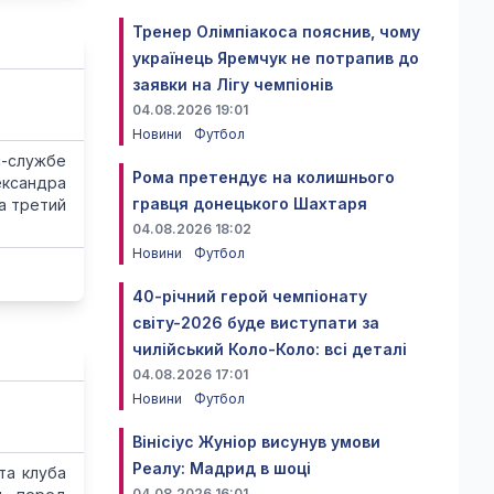
Тренер Олімпіакоса пояснив, чому
українець Яремчук не потрапив до
заявки на Лігу чемпіонів
04.08.2026 19:01
Новини
Футбол
с-службе
Рома претендує на колишнього
ксандра
гравця донецького Шахтаря
а третий
04.08.2026 18:02
Новини
Футбол
40-річний герой чемпіонату
світу-2026 буде виступати за
чилійський Коло-Коло: всі деталі
04.08.2026 17:01
Новини
Футбол
Вінісіус Жуніор висунув умови
Реалу: Мадрид в шоці
та клуба
04.08.2026 16:01