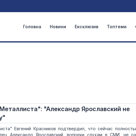
Головна
Новини
Ексклюзив
Топтеми
Металлиста": "Александр Ярославский не
у"
иста" Евгений Красников подтвердил, что сейчас полност
лец Александр Ярославский, вопреки слухам в СМИ, не о