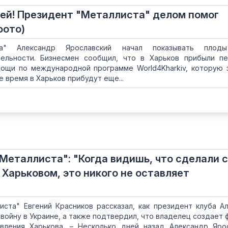
ей! Президент "Металлиста" делом помог
фото)
та" Александр Ярославский начал показывать плод
тельности. Бизнесмен сообщил, что в Харьков прибыли п
ощи по международной программе World4Kharkiv, которую 
 время в Харьков прибудут еще...
Металлиста": "Когда видишь, что сделали с
Харьковом, это никого не оставляет
иста" Евгений Красников рассказал, как президент клуба А
войну в Украине, а также подтвердил, что владелец создает 
вления Харькова. – Несколько дней назад Александр Яро