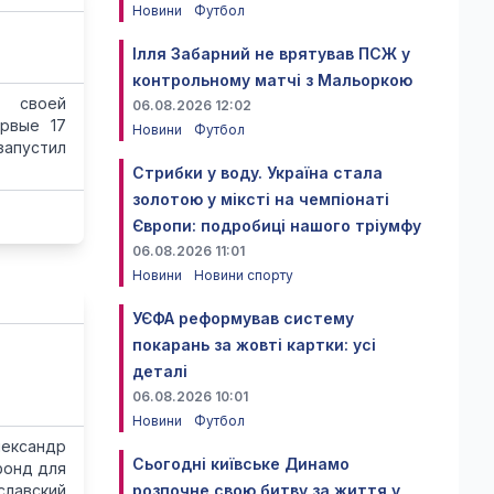
Новини
Футбол
Ілля Забарний не врятував ПСЖ у
контрольному матчі з Мальоркою
ы своей
06.08.2026 12:02
ервые 17
Новини
Футбол
запустил
Стрибки у воду. Україна стала
золотою у міксті на чемпіонаті
Європи: подробиці нашого тріумфу
06.08.2026 11:01
Новини
Новини спорту
УЄФА реформував систему
покарань за жовті картки: усі
деталі
06.08.2026 10:01
Новини
Футбол
лександр
Сьогодні київське Динамо
фонд для
славский
розпочне свою битву за життя у