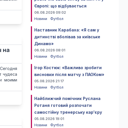
Європі: що відбувається
06.08.2026 09:02
Новини
Футбол
Наставник Карабаха: «Я сам у
дитинстві вболівав за київське
Динамо»
ы на
06.08.2026 08:01
Новини
Футбол
Ігор Костюк: «Важливо зробити
"Сегодня
т чудеса
висновки після матчу з ПАОКом»
и моими
05.08.2026 21:17
Новини
Футбол
Найближчий помічник Руслана
Ротаня готовий розпочати
самостійну тренерську кар'єру
05.08.2026 19:01
Новини
Футбол