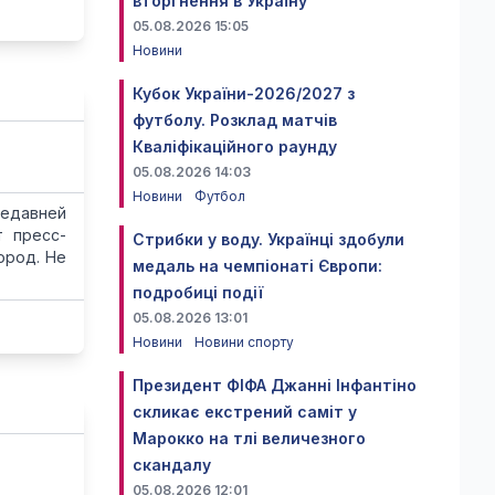
вторгнення в Україну
05.08.2026 15:05
Новини
Кубок України-2026/2027 з
футболу. Розклад матчів
Кваліфікаційного раунду
05.08.2026 14:03
Новини
Футбол
недавней
т пресс-
Стрибки у воду. Українці здобули
ород. Не
медаль на чемпіонаті Європи:
подробиці події
05.08.2026 13:01
Новини
Новини спорту
Президент ФІФА Джанні Інфантіно
скликає екстрений саміт у
Марокко на тлі величезного
скандалу
05.08.2026 12:01