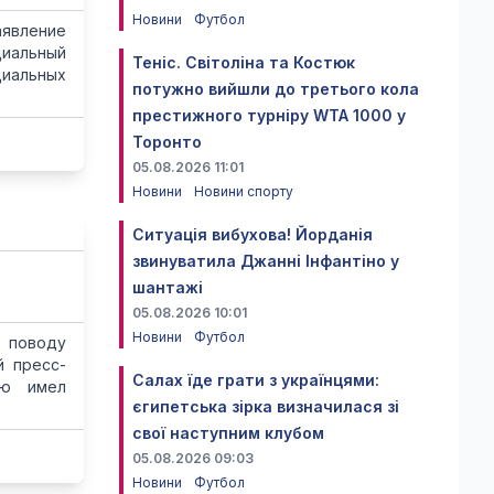
Новини
Футбол
аявление
циальный
Теніс. Світоліна та Костюк
циальных
потужно вийшли до третього кола
престижного турніру WTA 1000 у
Торонто
05.08.2026 11:01
Новини
Новини спорту
Ситуація вибухова! Йорданія
звинуватила Джанні Інфантіно у
шантажі
05.08.2026 10:01
Новини
Футбол
 поводу
й пресс-
Салах їде грати з українцями:
ью имел
єгипетська зірка визначилася зі
свої наступним клубом
05.08.2026 09:03
Новини
Футбол