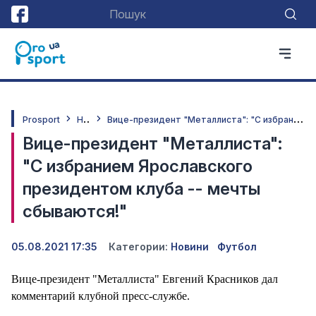
Н
овини
В
ице-президент "Металлиста": "С избранием Ярославского президентом клуба -- мечты сбываются!"
Prosport
Вице-президент "Металлиста":
"С избранием Ярославского
президентом клуба -- мечты
сбываются!"
05.08.2021 17:35
Категории:
Новини
Футбол
Вице-президент "Металлиста" Евгений Красников дал
комментарий клубной пресс-службе.