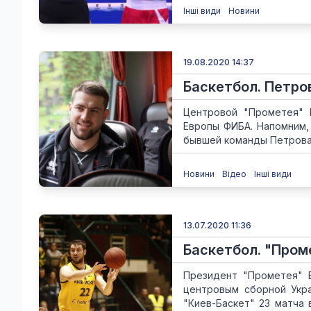
Інші види
Новини
19.08.2020 14:37
Баскетбол. Петро
Центровой "Прометея" 
Европы ФИБА. Напомним,
бывшей команды Петрова -
Новини
Відео
Інші види
13.07.2020 11:36
Баскетбол. "Пром
Президент "Прометея" В
центровым сборной Укр
"Киев-Баскет" 23 матча 