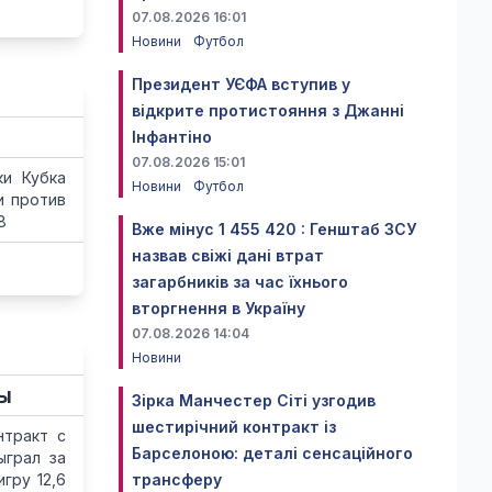
07.08.2026 16:01
Новини
Футбол
Президент УЄФА вступив у
відкрите протистояння з Джанні
Інфантіно
07.08.2026 15:01
ки Кубка
Новини
Футбол
и против
8
Вже мінус 1 455 420 : Генштаб ЗСУ
назвав свіжі дані втрат
загарбників за час їхнього
вторгнення в Україну
07.08.2026 14:04
Новини
ы
Зірка Манчестер Сіті узгодив
шестирічний контракт із
нтракт с
Барселоною: деталі сенсаційного
ыграл за
гру 12,6
трансферу