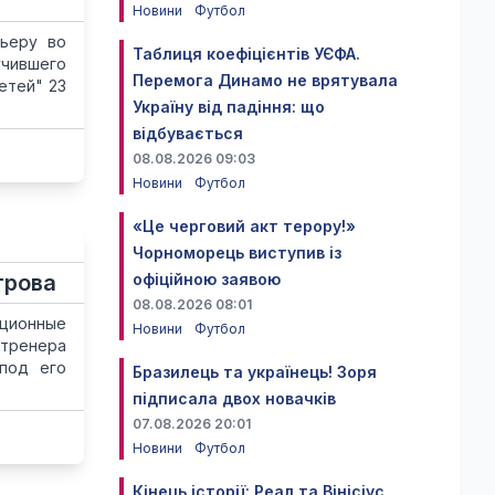
Новини
Футбол
рьеру во
Таблиця коефіцієнтів УЄФА.
учившего
Перемога Динамо не врятувала
етей" 23
Україну від падіння: що
відбувається
08.08.2026 09:03
Новини
Футбол
«Це черговий акт терору!»
Чорноморець виступив із
трова
офіційною заявою
08.08.2026 08:01
иционные
Новини
Футбол
 тренера
под его
Бразилець та українець! Зоря
підписала двох новачків
07.08.2026 20:01
Новини
Футбол
Кінець історії: Реал та Вінісіус