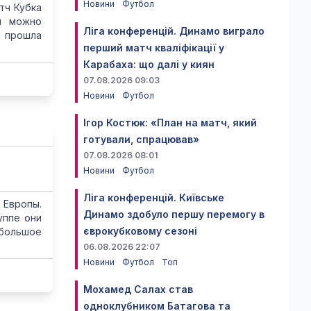
Новини
Футбол
тч Кубка
ч можно
Ліга конференцій. Динамо виграло
к прошла
перший матч кваліфікації у
Карабаха: що далі у киян
07.08.2026 09:03
Новини
Футбол
Ігор Костюк: «План на матч, який
готували, спрацював»
07.08.2026 08:01
Новини
Футбол
Ліга конференцій. Київське
 Европы.
Динамо здобуло першу перемогу в
уппе они
єврокубковому сезоні
 большое
06.08.2026 22:07
Новини
Футбол
Топ
Мохамед Салах став
одноклубником Батагова та