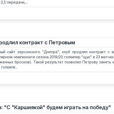
3,5 передачи,...
продлил контракт с Петровым
ый сайт херсонского "Днепра", клуб продлил контракт с 
лярном чемпионате сезона 2019/20 голкипер "щук" в 23 матчах
женных бросков). Такой результат позволил Петрову занять 
голкипе...
в: "С "Каршиякой" будем играть на победу"