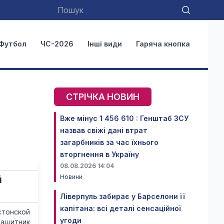
Футбол
ЧС-2026
Інші види
Гаряча кнопка
СТРІЧКА НОВИН
Вже мінус 1 456 610 : Генштаб ЗСУ
назвав свіжі дані втрат
загарбників за час їхнього
вторгнення в Україну
08.08.2026 14:04
Новини
й
Ліверпуль забирає у Барселони її
капітана: всі деталі сенсаційної
стонской
угоди
защитник