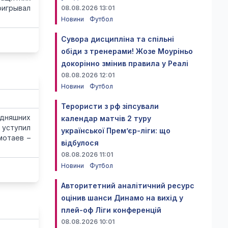
оигрывал
08.08.2026 13:01
Новини
Футбол
Сувора дисципліна та спільні
обіди з тренерами! Жозе Моуріньо
докорінно змінив правила у Реалі
08.08.2026 12:01
Новини
Футбол
Терористи з рф зіпсували
одняшних
календар матчів 2 туру
 уступил
української Прем’єр-ліги: що
мотаев –
відбулося
08.08.2026 11:01
Новини
Футбол
Авторитетний аналітичний ресурс
оцінив шанси Динамо на вихід у
плей-оф Ліги конференцій
08.08.2026 10:01