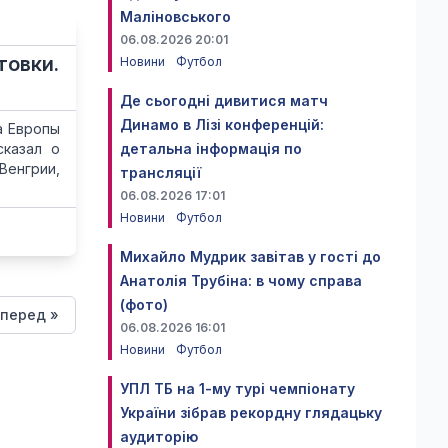
Маліновського
06.08.2026 20:01
товки.
Новини
Футбол
Де сьогодні дивитися матч
Динамо в Лізі конференцій:
а Европы
сказал о
детальна інформація по
Венгрии,
трансляції
06.08.2026 17:01
Новини
Футбол
Михайло Мудрик завітав у гості до
Анатолія Трубіна: в чому справа
(фото)
перед »
06.08.2026 16:01
Новини
Футбол
УПЛ ТБ на 1-му турі чемпіонату
України зібрав рекордну глядацьку
аудиторію