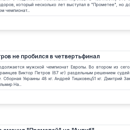
доров, который несколько лет выступал в "Прометее", но д
м чемпионат...
тров не пробился в четвертьфинал
одолжается мужской чемпионат Европы. Во втором из сег
краинцев Виктор Петров (67 кг) раздельным решением судей
 Сборная Украины 48 кг. Андрей Тишковец51 кг. Дмитрий За
льмир На...