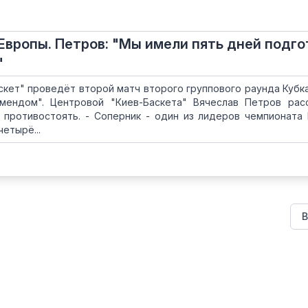
Европы. Петров: "Мы имели пять дней подго
"
аскет" проведёт второй матч второго группового раунда Кубк
мендом". Центровой "Киев-Баскета" Вячеслав Петров рас
 противостоять. - Соперник - один из лидеров чемпионата 
четырё...
В