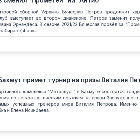
в сменил "Прометей" на "Антиб"
нтровой сборной Украины Вячеслав Петров продолжит ка
Клуб выступает во втором дивизионе. Петров заменит пол
вана Эрнандеса. В сезоне 2021/22 Вячеслав провёл за "Пром
абирал 7,4 очк...
 Бахмут примет турнир на призы Виталия Пе
портивного комплекса "Металлург" в Бахмуте состоятся трад
ания по легкоатлетическим прыжкам на призы Заслуженного
амых успешных тренеров мира Виталия Петрова. Именно 
а и Елена Исинбаева...