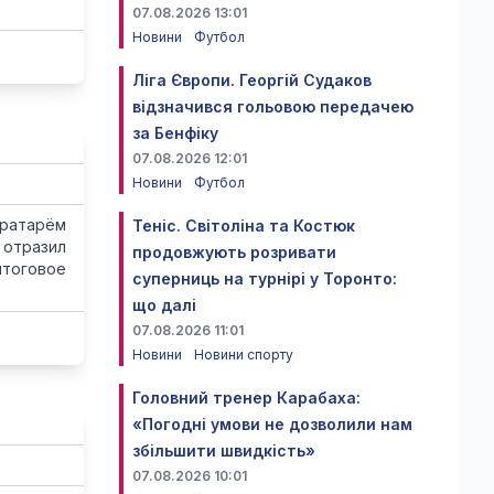
07.08.2026 13:01
Новини
Футбол
Ліга Європи. Георгій Судаков
відзначився гольовою передачею
за Бенфіку
07.08.2026 12:01
Новини
Футбол
вратарём
Теніс. Світоліна та Костюк
 отразил
продовжують розривати
итоговое
суперниць на турнірі у Торонто:
що далі
07.08.2026 11:01
Новини
Новини спорту
Головний тренер Карабаха:
«Погодні умови не дозволили нам
збільшити швидкість»
07.08.2026 10:01