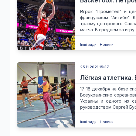
Баскетбол. Петро
Игрок "Прометея" и це
французском "Антибе". 
травму центрового Салли
матча. В среднем за игру н
Інші види
Новини
25.11.2021 15:37
Лёгкая атлетика.
17-18 декабря на базе с
Всеукраинские соревнов
Украины и одного из с
руководством Сергей Бубк
Інші види
Новини