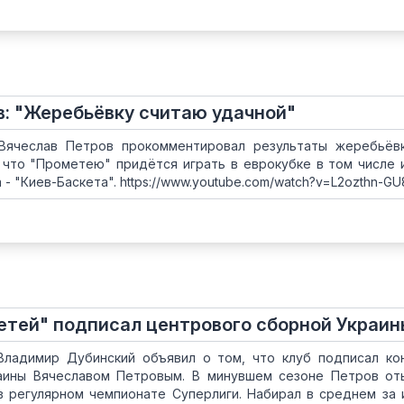
в: "Жеребьёвку считаю удачной"
Вячеслав Петров прокомментировал результаты жеребьёв
 что "Прометею" придётся играть в еврокубке в том числе 
 "Киев-Баскета". https://www.youtube.com/watch?v=L2ozthn-GU
етей" подписал центрового сборной Украин
ладимир Дубинский объявил о том, что клуб подписал ко
аины Вячеславом Петровым. В минувшем сезоне Петров от
в регулярном чемпионате Суперлиги. Набирал в среднем за и