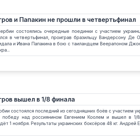
етров и Папакин не прошли в четвертьфинал
ербии состоялись очередные поединки с участием украинц
лся в четвертьфинал, проиграв бразильцу Вандерсону Де 
ожидала и Ивана Папакина в бою с таиландцем Веерапоном Джо
ра...
тров вышел в 1/8 финала
рбии состоялся последний из сегодняшних боёв с участием ук
 победу над россиянином Евгением Коолем и вышел в 1/8
ёт 1 ноября. Результаты украинских боксёров 48 кг. Андрей 