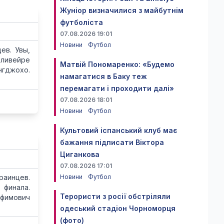
Жуніор визначилися з майбутнім
футболіста
07.08.2026 19:01
Новини
Футбол
ев. Увы,
Оливейре
Матвій Пономаренко: «Будемо
нгджохо.
намагатися в Баку теж
перемагати і проходити далі»
07.08.2026 18:01
Новини
Футбол
Культовий іспанський клуб має
бажання підписати Віктора
Циганкова
07.08.2026 17:01
раинцев.
Новини
Футбол
 финала.
Терористи з росії обстріляли
Ефимович
одеський стадіон Чорноморця
(фото)