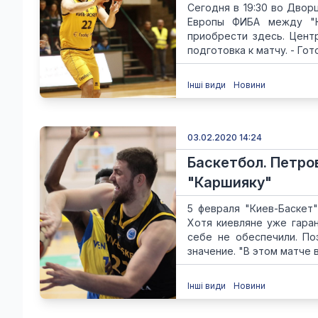
Сегодня в 19:30 во Двор
Европы ФИБА между "К
приобрести здесь. Цент
подготовка к матчу. - Гото
Інші види
Новини
03.02.2020 14:24
Баскетбол. Петров
"Каршияку"
5 февраля "Киев-Баскет
Хотя киевляне уже гара
себе не обеспечили. По
значение. "В этом матче вс
Інші види
Новини