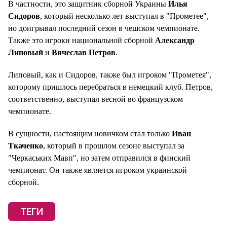
В частности, это защитник сборной Украины
Илья
Сидоров
, который несколько лет выступал в "Прометее",
но доигрывал последний сезон в чешском чемпионате.
Также это игроки национальной сборной
Александр
Липовый
и
Вячеслав Петров
.
Липовый, как и Сидоров, также был игроком "Прометея",
которому пришлось перебраться в немецкий клуб. Петров,
соответственно, выступал весной во французском
чемпионате.
В сущности, настоящим новичком стал только
Иван
Ткаченко
, который в прошлом сезоне выступал за
"Черкаських Мавп", но затем отправился в финский
чемпионат. Он также является игроком украинской
сборной.
ТЕГИ