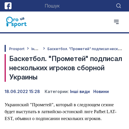
І
нші види
Б
аскетбол. "Прометей" подписал нескольких игроков сборной Украины
Prosport
Баскетбол. "Прометей" подписал
нескольких игроков сборной
Украины
18.06.2022 15:28
Категории:
Інші види
Новини
Украинский "Прометей", который в следующем сезоне
будет выступать в латвийско-эстонской лиге Pafbet LAT-
EST, объявил о подписании нескольких игроков.