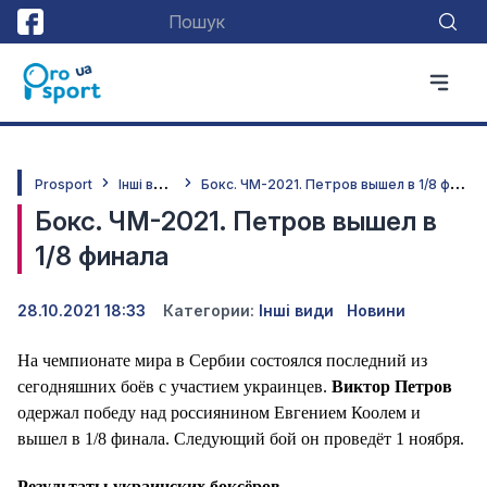
І
нші види
Б
окс. ЧМ-2021. Петров вышел в 1/8 финала
Prosport
Бокс. ЧМ-2021. Петров вышел в
1/8 финала
28.10.2021 18:33
Категории:
Інші види
Новини
На чемпионате мира в Сербии состоялся последний из
сегодняшних боёв с участием украинцев.
Виктор Петров
одержал победу над россиянином Евгением Коолем и
вышел в 1/8 финала. Следующий бой он проведёт 1 ноября.
Результаты украинских боксёров