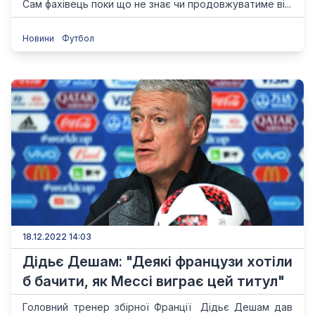
Сам фахівець поки що не знає чи продовжуватиме ві...
Новини
Футбол
18.12.2022 14:03
Дідьє Дешам: "Деякі французи хотіли
б бачити, як Мессі виграє цей титул"
Головний тренер збірної Франції Дідьє Дешам дав