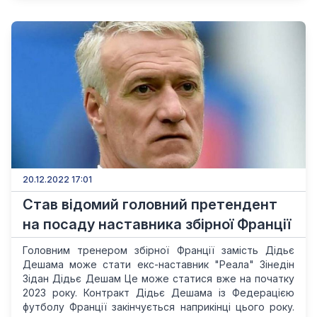
20.12.2022 17:01
Став відомий головний претендент
на посаду наставника збірної Франції
Головним тренером збірної Франції замість Дідьє
Дешама може стати екс-наставник "Реала" Зінедін
Зідан Дідьє Дешам Це може статися вже на початку
2023 року. Контракт Дідьє Дешама із Федерацією
футболу Франції закінчується наприкінці цього року.