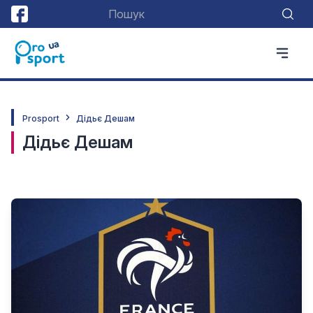
Prosport
Дідьє Дешам
Дідьє Дешам