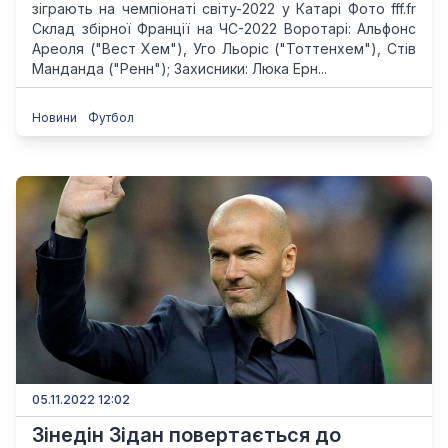
зіграють на чемпіонаті світу-2022 у Катарі Фото fff.fr
Склад збірної Франції на ЧС-2022 Воротарі: Альфонс
Ареоля ("Вест Хем"), Уго Льоріс ("Тоттенхем"), Стів
Манданда ("Ренн"); Захисники: Люка Ерн...
Новини
Футбол
05.11.2022 12:02
Зінедін Зідан повертається до