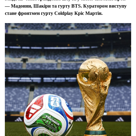
— Мадонни, Шакіри та гурту BTS. Куратором виступу
стане фронтмен гурту Coldplay Кріс Мартін.