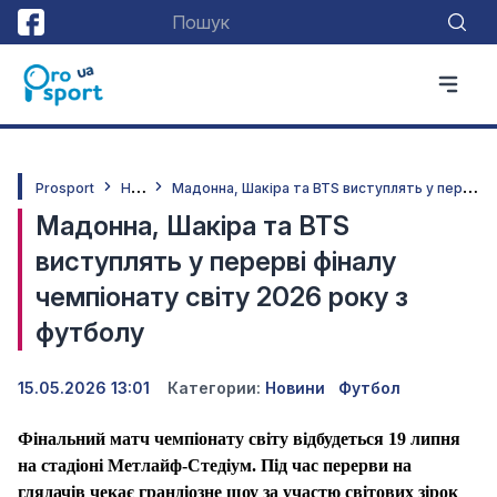
Н
овини
М
адонна, Шакіра та BTS виступлять у перерві фіналу чемпіонату світу 2026 року з футболу
Prosport
Мадонна, Шакіра та BTS
виступлять у перерві фіналу
чемпіонату світу 2026 року з
футболу
15.05.2026 13:01
Категории:
Новини
Футбол
Фінальний матч чемпіонату світу відбудеться 19 липня
на стадіоні Метлайф-Стедіум. Під час перерви на
глядачів чекає грандіозне шоу за участю світових зірок