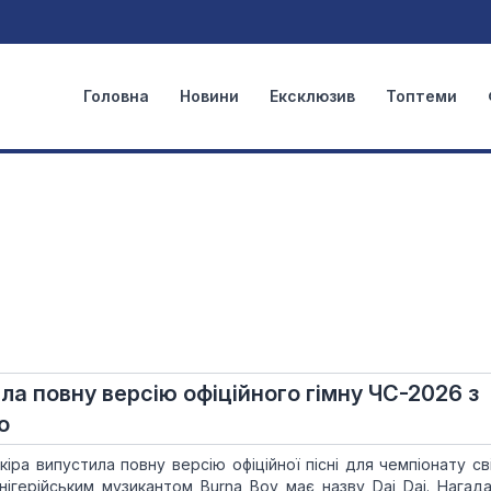
Головна
Новини
Ексклюзив
Топтеми
ла повну версію офіційного гімну ЧС-2026 з
о
кіра випустила повну версію офіційної пісні для чемпіонату св
нігерійським музикантом Burna Boy має назву Dai Dai. Нагад