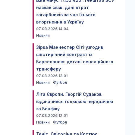
Вже мінус 1 455 420 : Генштаб ЗСУ
назвав свіжі дані втрат
загарбників за час їхнього
вторгнення в Україну
07.08.2026 14:04
Новини
Зірка Манчестер Сіті узгодив
шестирічний контракт із
Барселоною: деталі сенсаційного
трансферу
07.08.2026 13:01
Новини
Футбол
Ліга Європи. Георгій Судаков
відзначився гольовою передачею
за Бенфіку
07.08.2026 12:01
Новини
Футбол
Теніс. Світоліна та Костюк