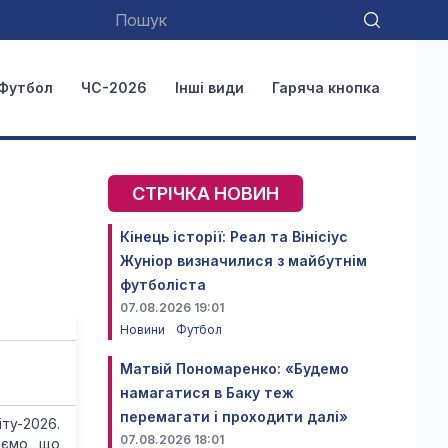
Футбол
ЧС-2026
Інші види
Гаряча кнопка
СТРІЧКА НОВИН
Кінець історії: Реал та Вінісіус
Жуніор визначилися з майбутнім
футболіста
07.08.2026 19:01
Новини
Футбол
Матвій Пономаренко: «Будемо
намагатися в Баку теж
перемагати і проходити далі»
іту-2026.
07.08.2026 18:01
аємо, що