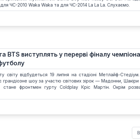
 для ЧС-2010 Waka Waka та для ЧС-2014 La La La. Слухаємо.
а BTS виступлять у перерві фіналу чемпіон
 футболу
ту світу відбудеться 19 липня на стадіоні Метлайф-Стедіум.
є грандіозне шоу за участю світових зірок — Мадонни, Шакіри 
 стане фронтмен гурту Coldplay Кріс Мартін. Окрім розв
В