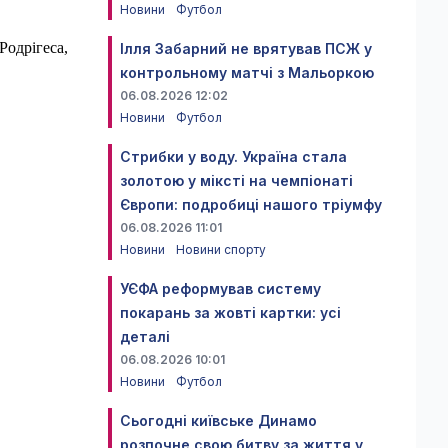
Новини
Футбол
Родрігеса,
Ілля Забарний не врятував ПСЖ у
контрольному матчі з Мальоркою
06.08.2026 12:02
Новини
Футбол
Стрибки у воду. Україна стала
золотою у міксті на чемпіонаті
Європи: подробиці нашого тріумфу
06.08.2026 11:01
Новини
Новини спорту
УЄФА реформував систему
покарань за жовті картки: усі
деталі
06.08.2026 10:01
Новини
Футбол
Сьогодні київське Динамо
розпочне свою битву за життя у