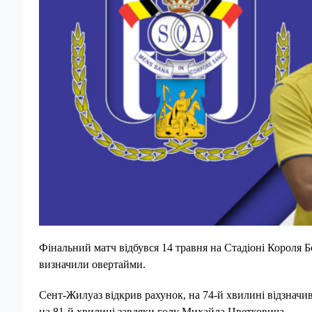
Фінальний матч відбувся 14 травня на Стадіоні Короля 
визначили овертайми.
Сент-Жилуаз відкрив рахунок, на 74-й хвилині відзначив
на 81-й хвилині завдяки голу Михайла Цветковича.