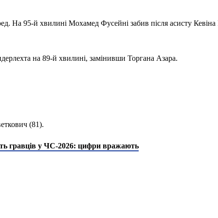
ед. На 95-й хвилині Мохамед Фусейні забив після асисту Кевіна 
.
ндерлехта на 89-й хвилині, замінивши Торгана Азара.
веткович (81).
ть гравців у ЧС-2026: цифри вражають