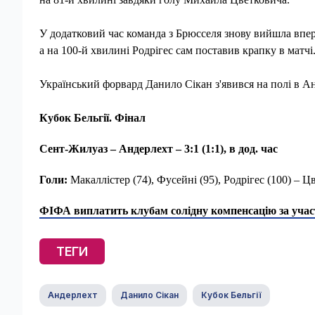
У додатковий час команда з Брюсселя знову вийшла впер
а на 100-й хвилині Родрігес сам поставив крапку в матчі
Український форвард Данило Сікан з'явився на полі в А
Кубок Бельгії. Фінал
Сент-Жилуаз – Андерлехт – 3:1 (1:1), в дод. час
Голи:
Макаллістер (74), Фусейні (95), Родрігес (100) – Ц
ФІФА виплатить клубам солідну компенсацію за учас
ТЕГИ
Андерлехт
Данило Сікан
Кубок Бельгії