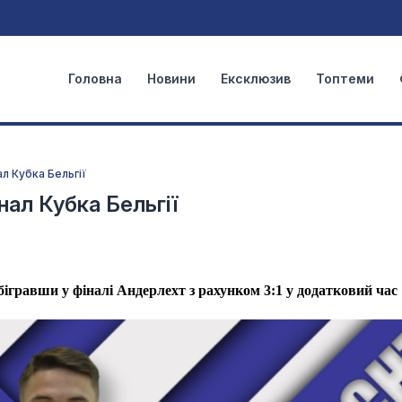
Головна
Новини
Ексклюзив
Топтеми
л Кубка Бельгії
нал Кубка Бельгії
бігравши у фіналі Андерлехт з рахунком 3:1 у додатковий час