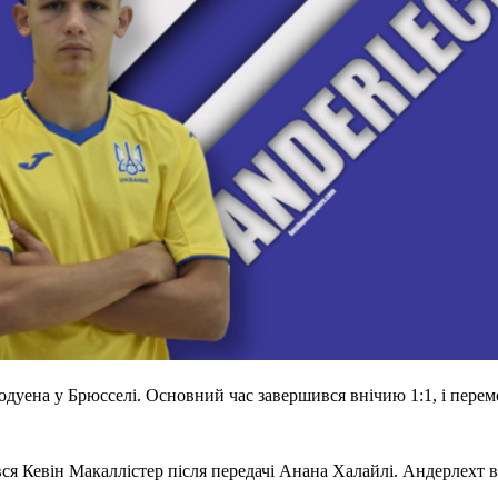
Бодуена у Брюсселі. Основний час завершився внічию 1:1, і пере
ся Кевін Макаллістер після передачі Анана Халайлі. Андерлехт в