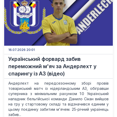
16.07.2026 20:01
Український форвард забив
переможний м'яч за Андерлехт у
спарингу із АЗ (відео)
Андерлехт на передсезонному зборі провів
товариський матч із нідерландським АЗ, обігравши
суперника з мінімальним рахунком 1:0 Український
нападник бельгійської команди Данило Сікан вийшов
на гру у стартовому складі та відзначився єдиним у
цьому поєдинку забитим м'ячем. 25-річний українець
забив...