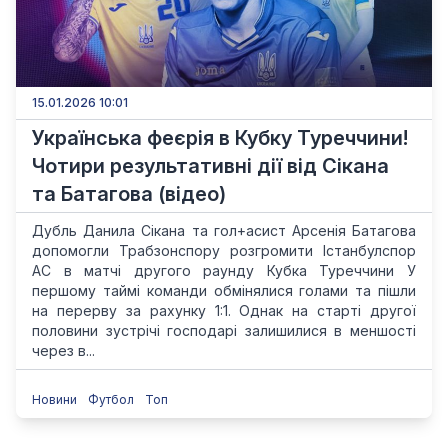
15.01.2026 10:01
Українська феєрія в Кубку Туреччини!
Чотири результативні дії від Сікана
та Батагова (відео)
Дубль Данила Сікана та гол+асист Арсенія Батагова
допомогли Трабзонспору розгромити Істанбулспор
АС в матчі другого раунду Кубка Туреччини У
першому таймі команди обмінялися голами та пішли
на перерву за рахунку 1:1. Однак на старті другої
половини зустрічі господарі залишилися в меншості
через в...
Новини
Футбол
Топ