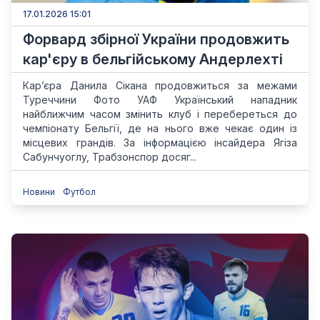
17.01.2026 15:01
Форвард збірної України продовжить
кар'єру в бельгійському Андерлехті
Кар’єра Данила Сікана продовжиться за межами
Туреччини Фото УАФ Український нападник
найближчим часом змінить клуб і перебереться до
чемпіонату Бельгії, де на нього вже чекає один із
місцевих грандів. За інформацією інсайдера Ягіза
Сабунчуоглу, Трабзонспор досяг...
Новини
Футбол