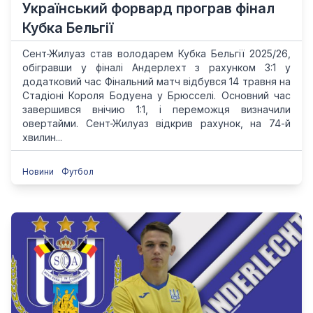
Український форвард програв фінал
Кубка Бельгії
Сент-Жилуаз став володарем Кубка Бельгії 2025/26,
обігравши у фіналі Андерлехт з рахунком 3:1 у
додатковий час Фінальний матч відбувся 14 травня на
Стадіоні Короля Бодуена у Брюсселі. Основний час
завершився внічию 1:1, і переможця визначили
овертайми. Сент-Жилуаз відкрив рахунок, на 74-й
хвилин...
Новини
Футбол