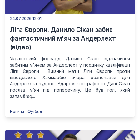
24.07.2026 12:01
Ліга Європи. Данило Сікан забив
фантастичний м'яч за Андерлехт
(відео)
Український форвард Данило Сікан відзначився
забитим м'ячем за Андерлехт у поєдинку кваліфікації
Ліги Європи Виїзний матч Ліги Європи проти
шведського Хаммарбю вчора розпочався для
Андерлехта чудово. Ударом зі штрафного Дані Сікан
послав м’яч під поперечину. Це був гол, який
запам&rsq...
Новини
Футбол