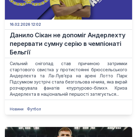
16.02.2026 12:02
Данило Сікан не допоміг Андерлехту
перервати сумну серію в чемпіонаті
Бельгії
Сильний снігопад став причиною затримки
стартового свистка у протистоянні брюссельського
Андерлехта та Ла-Лув’єра на арені Лотто Парк
Підсумком зустрічі стала безгольова нічияа, яка вкрай
розчарувала фанатів «пурпурово-білих». Криза
Андерлехта в національній першості затягується...
Новини
Футбол