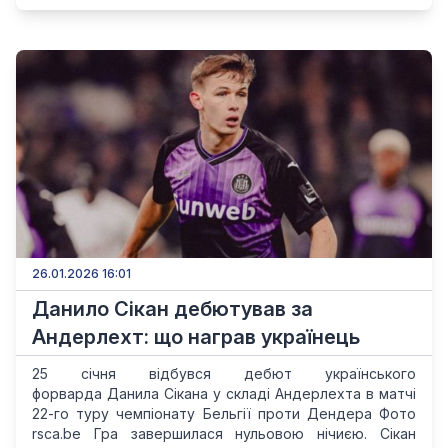
26.01.2026 16:01
Данило Сікан дебютував за
Андерлехт: що награв українець
25 січня відбувся дебют українського
форварда Данила Сікана у складі Андерлехта в матчі
22-го туру чемпіонату Бельгії проти Дендера Фото
rsca.be Гра завершилася нульовою нічиєю. Сікан