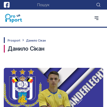
Prosport
Данило Сікан
Данило Сікан