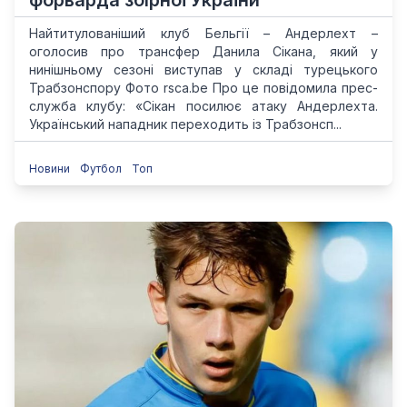
форварда збірної України
Найтитулованіший клуб Бельгії – Андерлехт –
оголосив про трансфер Данила Сікана, який у
нинішньому сезоні виступав у складі турецького
Трабзонспору Фото rsca.be Про це повідомила прес-
служба клубу: «Сікан посилює атаку Андерлехта.
Український нападник переходить із Трабзонсп...
Новини
Футбол
Топ