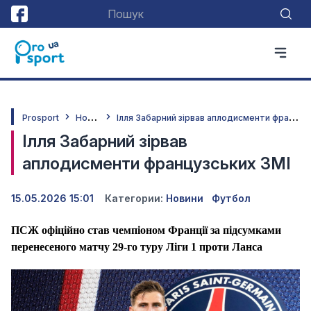
Н
овини
І
лля Забарний зірвав аплодисменти французських ЗМІ
Prosport
Ілля Забарний зірвав
аплодисменти французських ЗМІ
15.05.2026 15:01
Категории:
Новини
Футбол
ПСЖ офіційно став чемпіоном Франції за підсумками
перенесеного матчу 29-го туру Ліги 1 проти Ланса