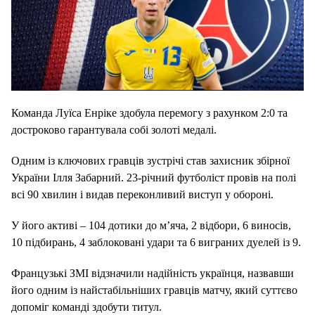
Команда Луїса Енріке здобула перемогу з рахунком 2:0 та
достроково гарантувала собі золоті медалі.
Одним із ключових гравців зустрічі став захисник збірної
України Ілля Забарний. 23-річний футболіст провів на полі
всі 90 хвилин і видав переконливий виступ у обороні.
У його активі – 104 дотики до м’яча, 2 відбори, 6 виносів,
10 підбирань, 4 заблоковані удари та 6 виграних дуелей із 9.
Французькі ЗМІ відзначили надійність українця, назвавши
його одним із найстабільніших гравців матчу, який суттєво
допоміг команді здобути титул.