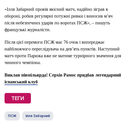
«Ілля Забарний провів якісний матч, надійно зіграв в
обороні, робив регулярні потужні ривки і виносив м’яч
після небезпечних ударів по воротах ПСЖ», – пишуть
французькі журналісти.
Після цієї перемоги ПСЖ має 76 очок і випереджає
найближчого переслідувача на дев’ять пунктів. Наступний
матч проти Парижа вже не матиме турнірного значення для
чинного чемпіона.
Виклав півмільярда! Серхіо Рамос придбав легендарний
іспанський клуб
ТЕГИ
ПСЖ
Ілля Забарний