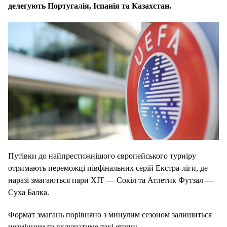
делегують Португалія, Іспанія та Казахстан.
Путівки до найпрестижнішого європейського турніру
отримають переможці півфінальних серій Екстра-ліги, де
наразі змагаються пари ХІТ — Сокіл та Атлетик Футзал —
Суха Балка.
Формат змагань порівняно з минулим сезоном залишиться
незмінним та включатиме такі етапи: