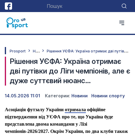
Н
овини
Р
ішення УЄФА: Україна отримає дві путівки до Ліги чемпіонів, але є дуже суттєвий нюанс…
Prosport
Рішення УЄФА: Україна отримає
дві путівки до Ліги чемпіонів, але є
дуже суттєвий нюанс…
14.05.2026 11:01
Категории:
Новини
Новини спорту
Асоціація футзалу України
отримала
офіційне
підтвердження від УЄФА про те, що Україна буде
представлена двома командами у Лізі
чемпіонів-2026/2027. Окрім України, по два клуби також