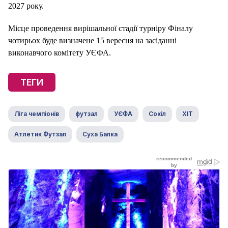
2027 року.
Місце проведення вирішальної стадії турніру Фіналу
чотирьох буде визначене 15 вересня на засіданні
виконавчого комітету УЄФА.
ТЕГИ
Ліга чемпіонів
футзал
УЄФА
Сокіл
ХІТ
Атлетик Футзал
Суха Балка