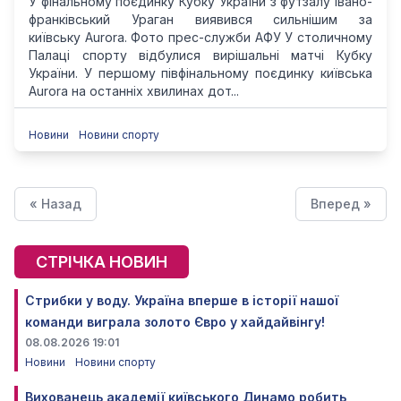
У фінальному поєдинку Кубку України з футзалу івано-
франківський Ураган виявився сильнішим за
київську Aurora. Фото прес-служби АФУ У столичному
Палаці спорту відбулися вирішальні матчі Кубку
України. У першому півфінальному поєдинку київська
Aurora на останніх хвилинах дот...
Новини
Новини спорту
« Назад
Вперед »
СТРІЧКА НОВИН
Стрибки у воду. Україна вперше в історії нашої
команди виграла золото Євро у хайдайвінгу!
08.08.2026 19:01
Новини
Новини спорту
Вихованець академії київського Динамо робить