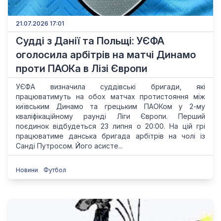
21.07.2026 17:01
Судді з Данії та Польщі: УЄФА
оголосила арбітрів на матчі Динамо
проти ПАОКа в Лізі Європи
УЄФА визначила суддівські бригади, які
працюватимуть на обох матчах протистояння між
київським Динамо та грецьким ПАОКом у 2-му
кваліфікаційному раунді Ліги Європи. Перший
поєдинок відбудеться 23 липня о 20:00. На цій грі
працюватиме данська бригада арбітрів на чолі із
Санді Путросом. Його асисте...
Новини
Футбол