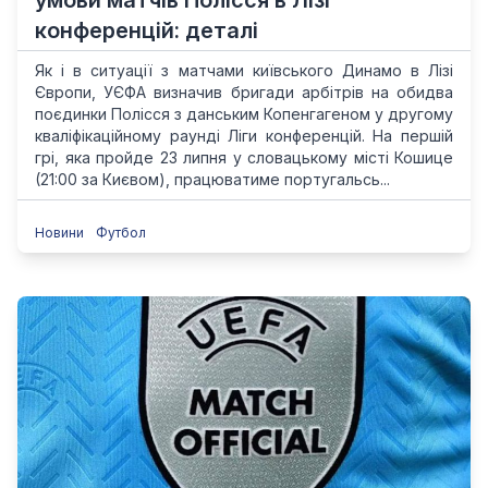
умови матчів Полісся в Лізі
конференцій: деталі
Як і в ситуації з матчами київського Динамо в Лізі
Європи, УЄФА визначив бригади арбітрів на обидва
поєдинки Полісся з данським Копенгагеном у другому
кваліфікаційному раунді Ліги конференцій. На першій
грі, яка пройде 23 липня у словацькому місті Кошице
(21:00 за Києвом), працюватиме португальсь...
Новини
Футбол