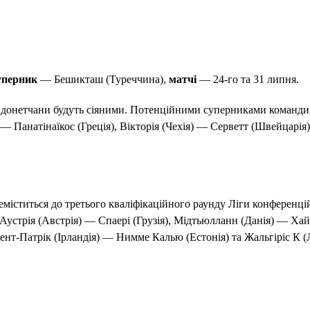
перник
— Бешикташ (Туреччина),
матчі
— 24-го та 31 липня.
Є донетчани будуть сіяними. Потенційними суперниками команд
 Панатінаїкос (Греція), Вікторія (Чехія) — Серветт (Швейцарія)
іститься до третього кваліфікаційного раунду Ліги конференцій 
Аустрія (Австрія) — Спаері (Грузія), Мідтьюлланн (Данія) — Ха
Сент-Патрік (Ірландія) — Нимме Калью (Естонія) та Жальгіріс К 