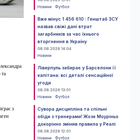
Новини
Футбол
Вже мінус 1 456 610 : Генштаб ЗСУ
назвав свіжі дані втрат
загарбників за час їхнього
вторгнення в Україну
08.08.2026 14:04
Новини
Олександра
Ліверпуль забирає у Барселони її
 та
капітана: всі деталі сенсаційної
угоди
08.08.2026 13:01
Новини
Футбол
іграє з
Сувора дисципліна та спільні
аген
обіди з тренерами! Жозе Моуріньо
докорінно змінив правила у Реалі
08.08.2026 12:01
Новини
Футбол