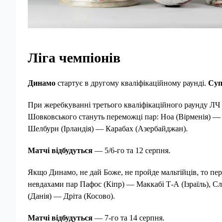
Ліга чемпіонів
Динамо
стартує в другому кваліфікаційному раунді.
Суп
При жеребкуванні третього кваліфікаційного раунду Л
Шовковського стануть переможці пар: Ноа (Вірменія) —
Шелбурн (Ірландія) — Карабах (Азербайджан).
Матчі відбудуться
— 5/6-го та 12 серпня.
Якщо Динамо, не дай Боже, не пройде мальтійців, то пер
невдахами пар Пафос (Кіпр) — Маккабі Т-А (Ізраїль), С
(Данія) — Дріта (Косово).
Матчі відбудуться
— 7-го та 14 серпня.