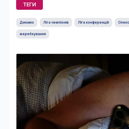
ТЕГИ
Динамо
Ліга чемпіонів
ЛІга конференцій
Олекс
жеребкування