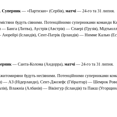
.
Суперник
— «Партизан» (Сербія),
матчі
— 24-го та 31 липня.
К містяни будуть сіяними. Потенційними суперниками команди К
 — Банга (Литва), Аустрія (Австрія) — Спаері (Грузія), Мідтьюл
 Аюрейрі (Ісландія), Сент-Патрік (Ірландія) — Нимме Калью (Ест
ерник
— Санта-Колома (Андорра),
матчі
— 24-го та 31 липня.
К житомиряни будуть несіяними. Потенційними суперниками ком
ія) — АЗ (Нідерланди), Сент-Джозефс (Гібралтар) — Шемрок Ров
лія), Влажніа (Албанія) — Вікінгур (Ісландія) та Пакш (Угорщи