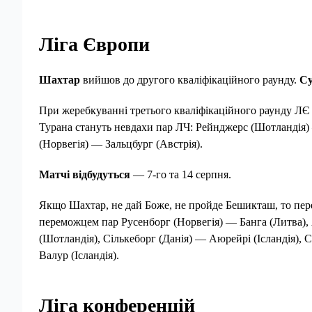
Ліга Європи
Шахтар
вийшов до другого кваліфікаційного раунду.
Су
При жеребкуванні третього кваліфікаційного раунду Л
Турана стануть невдахи пар ЛЧ: Рейнджерс (Шотландія) —
(Норвегія) — Зальцбург (Австрія).
Матчі відбудуться
— 7-го та 14 серпня.
Якщо Шахтар, не дай Боже, не пройде Бешикташ, то перем
переможцем пар Русенборг (Норвегія) — Банга (Литва), 
(Шотландія), Сількеборг (Данія) — Аюрейрі (Ісландія), 
Валур (Ісландія).
Ліга конференцій