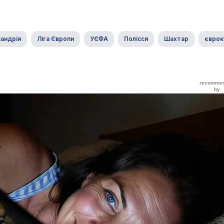
андрія
Ліга Європи
УЄФА
Полісся
Шахтар
єврок