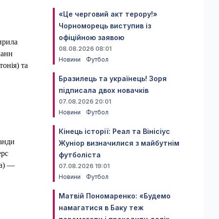
«Це черговий акт терору!»
Чорноморець виступив із
офіційною заявою
ирила
08.08.2026 08:01
ланн
Новини
Футбол
онія) та
Бразилець та українець! Зоря
підписала двох новачків
07.08.2026 20:01
Новини
Футбол
Кінець історії: Реал та Вінісіус
анди
Жуніор визначилися з майбутнім
ерс
футболіста
на) —
07.08.2026 19:01
Новини
Футбол
Матвій Пономаренко: «Будемо
намагатися в Баку теж