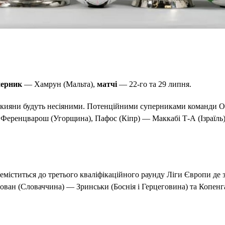
ерник
— Хамрун (Мальта),
матчі
— 22-го та 29 липня.
Ч кияни будуть несіяними. Потенційними суперниками команди 
 Ференцварош (Угорщина), Пафос (Кіпр) — Маккабі Т-А (Ізраїль)
еміститься до третього кваліфікаційного раунду Ліги Європи де з
лован (Словаччина) — Зринськи (Боснія і Герцеговина) та Копенг