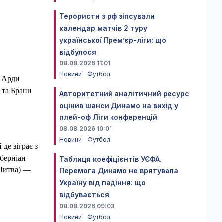
Терористи з рф зіпсували
календар матчів 2 туру
української Прем’єр-ліги: що
відбулося
08.08.2026 11:01
Новини
Футбол
и Арди
 та Бранн
Авторитетний аналітичний ресурс
оцінив шанси Динамо на вихід у
плей-оф Ліги конференцій
08.08.2026 10:01
Новини
Футбол
де зіграє з
йберніан
Таблиця коефіцієнтів УЄФА.
(Литва) —
Перемога Динамо не врятувала
Україну від падіння: що
відбувається
08.08.2026 09:03
Новини
Футбол