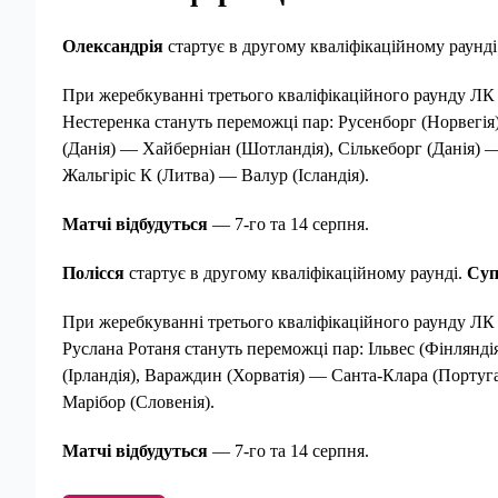
Олександрія
стартує в другому кваліфікаційному раунді
При жеребкуванні третього кваліфікаційного раунду Л
Нестеренка стануть переможці пар: Русенборг (Норвегія)
(Данія) — Хайберніан (Шотландія), Сількеборг (Данія) —
Жальгіріс К (Литва) — Валур (Ісландія).
Матчі відбудуться
— 7-го та 14 серпня.
Полісся
стартує в другому кваліфікаційному раунді.
Суп
При жеребкуванні третього кваліфікаційного раунду Л
Руслана Ротаня стануть переможці пар: Ільвес (Фінлянд
(Ірландія), Вараждин (Хорватія) — Санта-Клара (Португа
Марібор (Словенія).
Матчі відбудуться
— 7-го та 14 серпня.