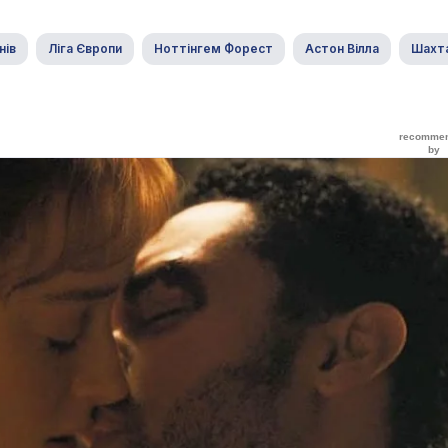
нів
Ліга Європи
Ноттінгем Форест
Астон Вілла
Шахт