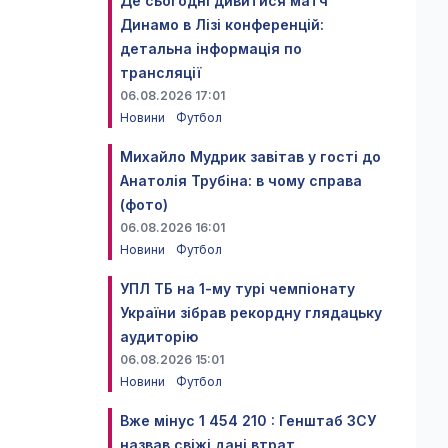
Де сьогодні дивитися матч
Динамо в Лізі конференцій:
детальна інформація по
трансляції
06.08.2026 17:01
Новини
Футбол
Михайло Мудрик завітав у гості до
Анатолія Трубіна: в чому справа
(фото)
06.08.2026 16:01
Новини
Футбол
УПЛ ТБ на 1-му турі чемпіонату
України зібрав рекордну глядацьку
аудиторію
06.08.2026 15:01
Новини
Футбол
Вже мінус 1 454 210 : Генштаб ЗСУ
назвав свіжі дані втрат