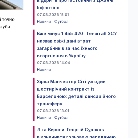
відкрите протистояння з Джанні
Інфантіно
07.08.2026 15:01
і точно
Новини
Футбол
клуби.
Вже мінус 1 455 420 : Генштаб ЗСУ
назвав свіжі дані втрат
загарбників за час їхнього
вторгнення в Україну
07.08.2026 14:04
Новини
Зірка Манчестер Сіті узгодив
шестирічний контракт із
Барселоною: деталі сенсаційного
трансферу
07.08.2026 13:01
Новини
Футбол
Ліга Європи. Георгій Судаков
відзначився гольовою передачею