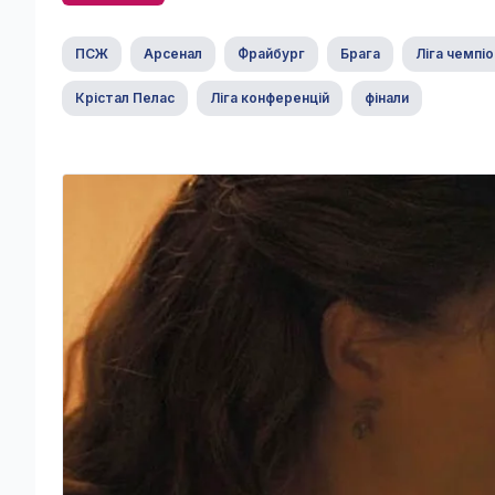
ПСЖ
Арсенал
Фрайбург
Брага
Ліга чемпіо
Крістал Пелас
Ліга конференцій
фінали