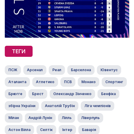
ТЕГИ
ПСЖ
Арсенал
Реал
Барселона
Ювентус
Аталанта
Атлетико
ПСВ
Монако
Спортинг
Брюгге
Брест
Олександр Зінченко
Бенфіка
збірна України
Анатолій Трубін
Ліга чемпіонів
Мілан
Андрій Лунін
Лілль
Ліверпуль
Астон Вілла
Селтік
Інтер
Баварія