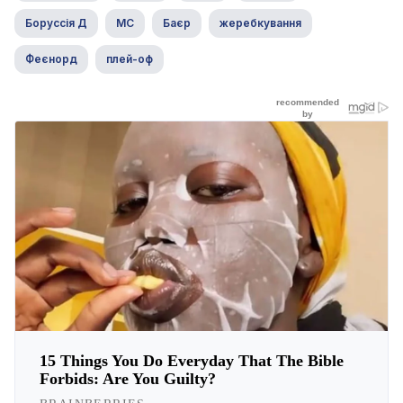
Боруссія Д
МС
Баєр
жеребкування
Феєнорд
плей-оф