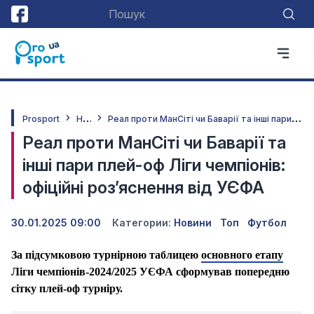
Н
овини
Р
еал проти МанСіті чи Баварії та інші пари плей-оф Ліги чемпіонів: офіційні роз’яснення від УЄФА
Prosport
Реал проти МанСіті чи Баварії та
інші пари плей-оф Ліги чемпіонів:
офіційні роз’яснення від УЄФА
30.01.2025 09:00
Категории:
Новини
Топ
Футбол
За підсумковою турнірною таблицею
основного етапу
Ліги чемпіонів-2024/2025 УЄФА сформував попередню
сітку плей-оф турніру.