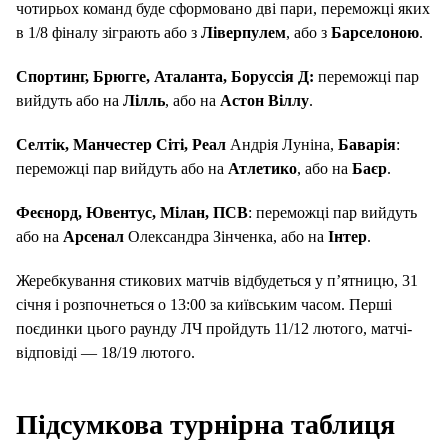
чотирьох команд буде сформовано дві пари, переможці яких
в 1/8 фіналу зіграють або з
Ліверпулем
, або з
Барселоною
.
Спортинг, Брюгге, Аталанта, Боруссія Д:
переможці пар
вийдуть або на
Лілль
, або на
Астон Віллу
.
Селтік, Манчестер Сіті, Реал
Андрія Луніна,
Баварія
:
переможці пар вийдуть або на
Атлетико
, або на
Баєр
.
Феєнорд, Ювентус, Мілан, ПСВ
: переможці пар вийдуть
або на
Арсенал
Олександра Зінченка, або на
Інтер
.
Жеребкування стикових матчів відбудеться у п’ятницю, 31
січня і розпочнеться о 13:00 за київським часом. Перші
поєдинки цього раунду ЛЧ пройдуть 11/12 лютого, матчі-
відповіді — 18/19 лютого.
Підсумкова турнірна таблиця