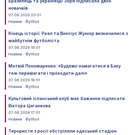
Бразилець та українець! Зоря підписала двох
новачків
07.08.2026 20:01
Новини
Футбол
Кінець історії: Реал та Вінісіус Жуніор визначилися з
майбутнім футболіста
07.08.2026 19:01
Новини
Футбол
Матвій Пономаренко: «Будемо намагатися в Баку
теж перемагати і проходити далі»
07.08.2026 18:01
Новини
Футбол
Культовий іспанський клуб має бажання підписати
Віктора Циганкова
07.08.2026 17:01
Новини
Футбол
Терористи з росії обстріляли одеський стадіон