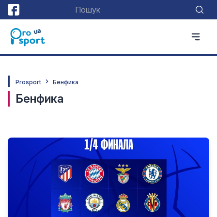
Prosport
Бенфика
Бенфика