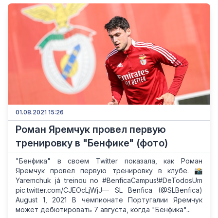
01.08.2021 15:26
Роман Яремчук провел первую
тренировку в "Бенфике" (фото)
"Бенфика" в своем Twitter показала, как Роман
Яремчук провел первую тренировку в клубе. 📸
Yaremchuk já treinou no #BenficaCampus!#DeTodosUm
pic.twitter.com/CJEOcLjWjJ— SL Benfica (@SLBenfica)
August 1, 2021 В чемпионате Португалии Яремчук
может дебютировать 7 августа, когда "Бенфика"...