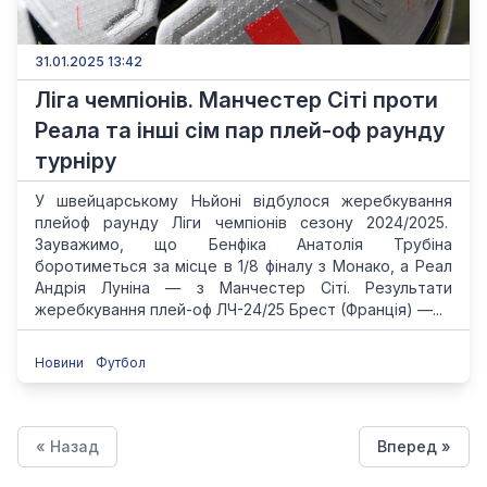
31.01.2025 13:42
Ліга чемпіонів. Манчестер Сіті проти
Реала та інші сім пар плей-оф раунду
турніру
У швейцарському Ньйоні відбулося жеребкування
плейоф раунду Ліги чемпіонів сезону 2024/2025.
Зауважимо, що Бенфіка Анатолія Трубіна
боротиметься за місце в 1/8 фіналу з Монако, а Реал
Андрія Луніна — з Манчестер Сіті. Результати
жеребкування плей-оф ЛЧ-24/25 Брест (Франція) —...
Новини
Футбол
« Назад
Вперед »