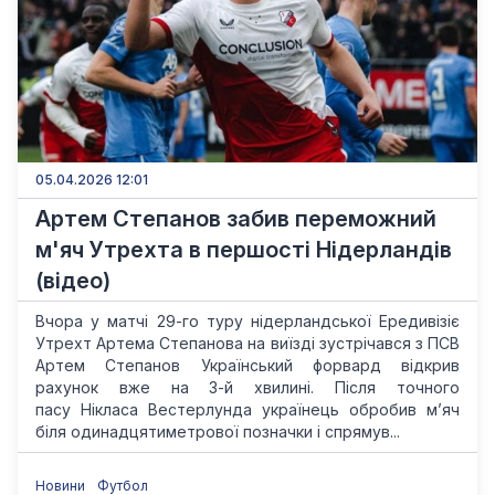
05.04.2026 12:01
Артем Степанов забив переможний
м'яч Утрехта в першості Нідерландів
(відео)
Вчора у матчі 29-го туру нідерландської Ередивізіє
Утрехт Артема Степанова на виїзді зустрічався з ПСВ
Артем Степанов Український форвард відкрив
рахунок вже на 3-й хвилині. Після точного
пасу Нікласа Вестерлунда українець обробив м’яч
біля одинадцятиметрової позначки і спрямув...
Новини
Футбол