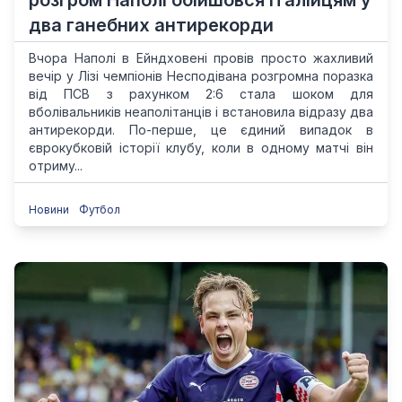
розгром Наполі обійшовся італійцям у
два ганебних антирекорди
Вчора Наполі в Ейндховені провів просто жахливий
вечір у Лізі чемпіонів Несподівана розгромна поразка
від ПСВ з рахунком 2:6 стала шоком для
вболівальників неаполітанців і встановила відразу два
антирекорди. По-перше, це єдиний випадок в
єврокубковій історії клубу, коли в одному матчі він
отриму...
Новини
Футбол