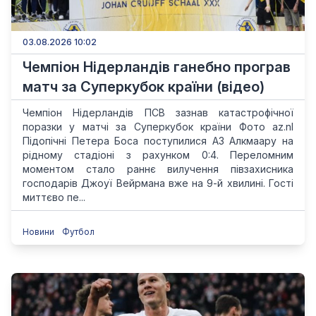
03.08.2026 10:02
Чемпіон Нідерландів ганебно програв
матч за Суперкубок країни (відео)
Чемпіон Нідерландів ПСВ зазнав катастрофічної
поразки у матчі за Суперкубок країни Фото az.nl
Підопічні Петера Боса поступилися АЗ Алкмаару на
рідному стадіоні з рахунком 0:4. Переломним
моментом стало раннє вилучення півзахисника
господарів Джоуї Вейрмана вже на 9-й хвилині. Гості
миттєво пе...
Новини
Футбол