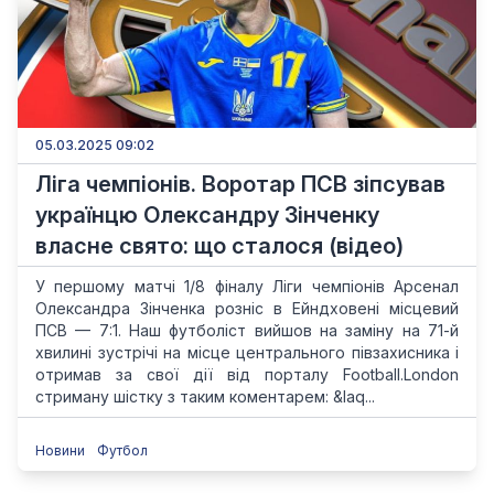
05.03.2025 09:02
Ліга чемпіонів. Воротар ПСВ зіпсував
українцю Олександру Зінченку
власне свято: що сталося (відео)
У першому матчі 1/8 фіналу Ліги чемпіонів Арсенал
Олександра Зінченка розніс в Ейндховені місцевий
ПСВ — 7:1. Наш футболіст вийшов на заміну на 71-й
хвилині зустрічі на місце центрального півзахисника і
отримав за свої дії від порталу Football.London
стриману шістку з таким коментарем: &laq...
Новини
Футбол