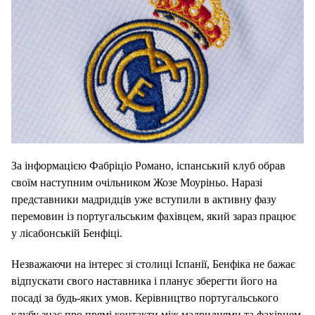
За інформацією Фабріціо Романо, іспанський клуб обрав
своїм наступним очільником Жозе Моуріньо. Наразі
представники мадридців уже вступили в активну фазу
перемовин із португальським фахівцем, який зараз працює
у лісабонській Бенфіці.
Незважаючи на інтерес зі столиці Іспанії, Бенфіка не бажає
відпускати свого наставника і планує зберегти його на
посаді за будь-яких умов. Керівництво португальського
клубу знає про прямі контакти між мадридцями та фахівцем,