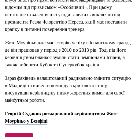
відомим під прізвиськом «Особливий». При цьому
остаточне схвалення цієї угоди залежить виключно від
президента Реала Флорентіно Переса, який має поставити
крапку в питанні повернення тренера.
Жозе Моуріньо вже має історію успіху в іспанському гранді,
де він працював у період з 2010 по 2013 рік. Тоді під його
керівництвом бланкос зуміли стати чемпіонами Іспанії, а
також вибороти Кубок та Суперкубок країни.
Зараз фахівець налаштований радикально змінити ситуацію
в Мадриді та вивести команду з кризового стану,
висунувши керівництву низку жорстких вимог для своєї
майбутньої роботи.
Георгій Судаков розчарований керівництвом Жозе
Моуріньо у Бенфіці