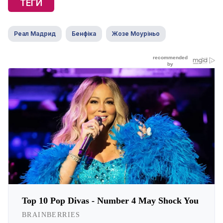
ТЕГИ
Реал Мадрид
Бенфіка
Жозе Моуріньо