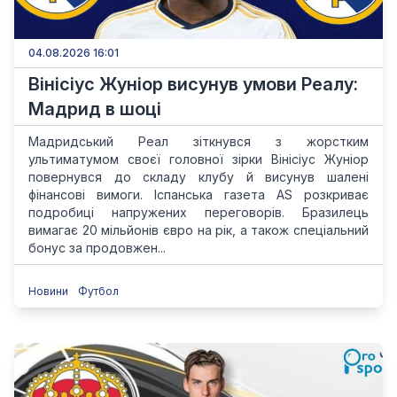
04.08.2026 16:01
Вінісіус Жуніор висунув умови Реалу:
Мадрид в шоці
Мадридський Реал зіткнувся з жорстким
ультиматумом своєї головної зірки Вінісіус Жуніор
повернувся до складу клубу й висунув шалені
фінансові вимоги. Іспанська газета AS розкриває
подробиці напружених переговорів. Бразилець
вимагає 20 мільйонів євро на рік, а також спеціальний
бонус за продовжен...
Новини
Футбол