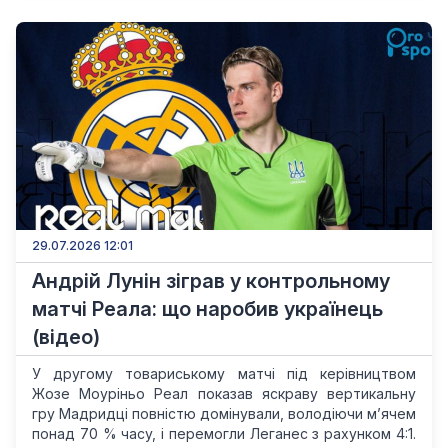
29.07.2026 12:01
Андрій Лунін зіграв у контрольному
матчі Реала: що наробив українець
(відео)
У другому товариському матчі під керівництвом
Жозе Моуріньо Реал показав яскраву вертикальну
гру Мадридці повністю домінували, володіючи м’ячем
понад 70 % часу, і перемогли Леганес з рахунком 4:1.