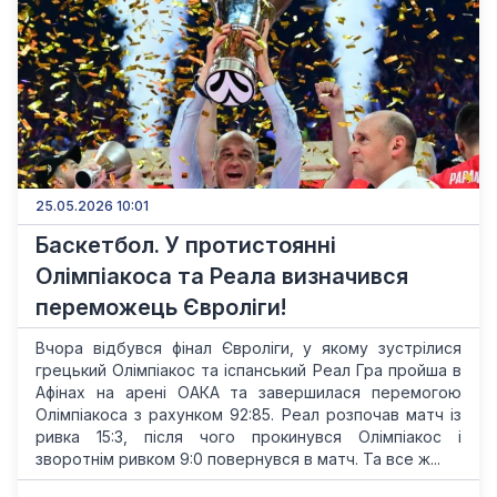
25.05.2026 10:01
Баскетбол. У протистоянні
Олімпіакоса та Реала визначився
переможець Євроліги!
Вчора відбувся фінал Євроліги, у якому зустрілися
грецький Олімпіакос та іспанський Реал Гра пройша в
Афінах на арені ОАКА та завершилася перемогою
Олімпіакоса з рахунком 92:85. Реал розпочав матч із
ривка 15:3, після чого прокинувся Олімпіакос і
зворотнім ривком 9:0 повернувся в матч. Та все ж...