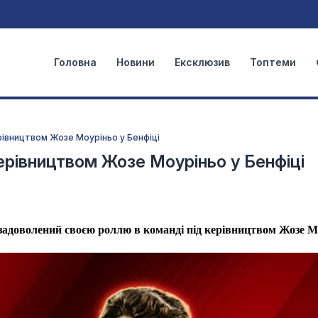
Головна
Новини
Ексклюзив
Топтеми
рівництвом Жозе Моуріньо у Бенфіці
ерівництвом Жозе Моуріньо у Бенфіці
задоволений своєю роллю в команді під керівництвом Жозе М