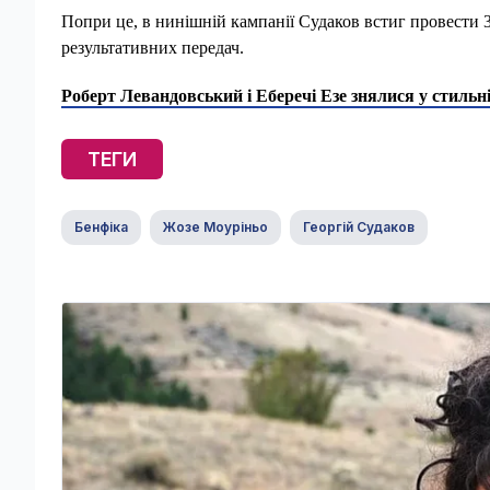
Попри це, в нинішній кампанії Судаков встиг провести 36
результативних передач.
Роберт Левандовський і Еберечі Езе знялися у стильні
ТЕГИ
Бенфіка
Жозе Моуріньо
Георгій Судаков