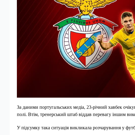
За даними португальських медіа, 23-річний хавбек очіку
полі. Втім, тренерський штаб віддав перевагу іншим вико
У підсумку така ситуація викликала розчарування у футб