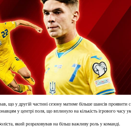
вав, що у другій частині сезону матиме більше шансів проявити с
навцям у центрі поля, що вплинуло на кількість ігрового часу ук
оліста, який розраховував на більш важливу роль у команді.