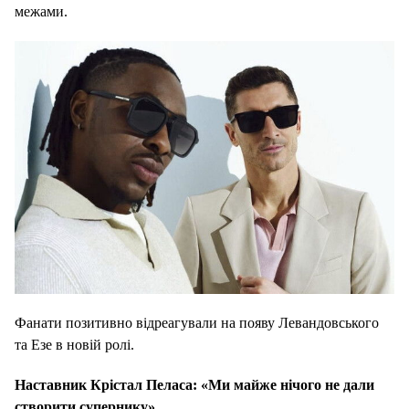
межами.
Фанати позитивно відреагували на появу Левандовського
та Езе в новій ролі.
Наставник Крістал Пеласа: «Ми майже нічого не дали
створити супернику»