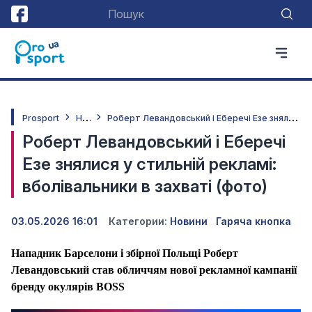
Н
овини
Р
оберт Левандовський і Еберечі Езе знялися у стильній рекламі: вболівальники в захваті (фото)
Prosport
Роберт Левандовський і Еберечі
Езе знялися у стильній рекламі:
вболівальники в захваті (фото)
03.05.2026 16:01
Категории:
Новини
Гаряча кнопка
Нападник Барселони і збірної Польщі Роберт
Левандовський став обличчям нової рекламної кампанії
бренду окулярів BOSS