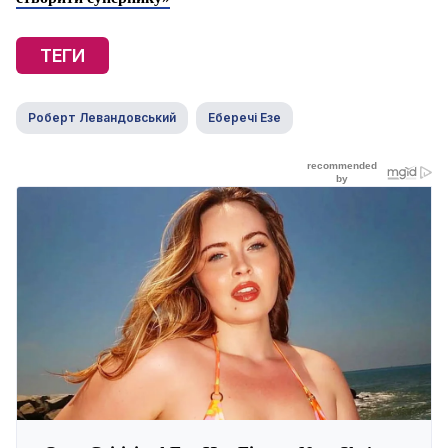
ТЕГИ
Роберт Левандовський
Еберечі Езе