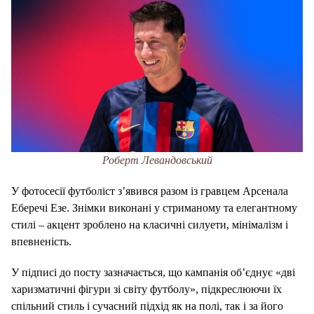
Роберт Левандовський
У фотосесії футболіст з’явився разом із гравцем Арсенала
Еберечі Езе. Знімки виконані у стриманому та елегантному
стилі – акцент зроблено на класичні силуети, мінімалізм і
впевненість.
У підписі до посту зазначається, що кампанія об’єднує «дві
харизматичні фігури зі світу футболу», підкреслюючи їх
спільний стиль і сучасний підхід як на полі, так і за його