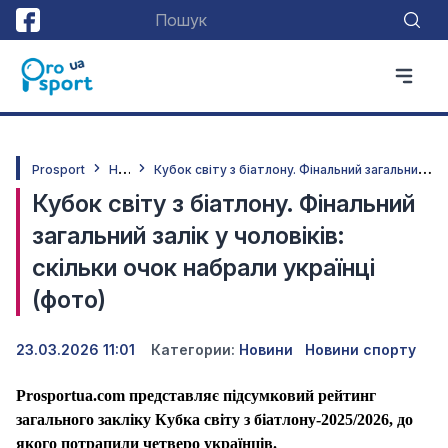
Н
овини
К
убок світу з біатлону. Фінальний загальний залік у чоловіків: скільки очок набрали українці (фото)
Prosport
Кубок світу з біатлону. Фінальний
загальний залік у чоловіків:
скільки очок набрали українці
(фото)
23.03.2026 11:01
Категории:
Новини
Новини спорту
Prosportua
.
com
представляє підсумковий рейтинг
загального закліку Кубка світу з біатлону-2025/2026, до
якого потрапили четверо українців.