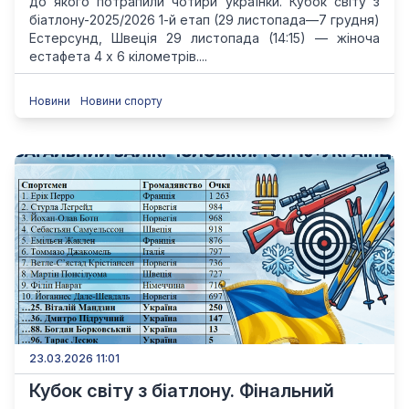
до якого потрапили чотири українки. Кубок світу з
біатлону-2025/2026 1-й етап (29 листопада—7 грудня)
Естерсунд, Швеція 29 листопада (14:15) — жіноча
естафета 4 х 6 кілометрів....
Новини
Новини спорту
23.03.2026 11:01
Кубок світу з біатлону. Фінальний