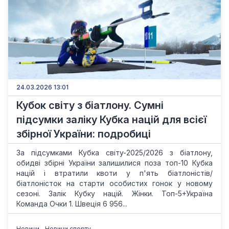
24.03.2026 13:01
Кубок світу з біатлону. Сумні
підсумки заліку Кубка націй для всієї
збірної України: подробиці
За підсумками Кубка світу-2025/2026 з біатлону,
обидві збірні України залишилися поза топ-10 Кубка
націй і втратили квоти у п'ять біатлоністів/
біатлоністок на старти особистих гонок у новому
сезоні. Залік Кубку націй. Жінки. Топ-5+Україна
Команда Очки 1. Швеція 6 956...
Новини
Новини спорту