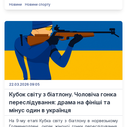
Новини
Новини спорту
22.03.2026 09:05
Кубок світу з біатлону. Чоловіча гонка
переслідування: драма на фініші та
мінус один в українця
На 9-му етапі Кубка світу з біатлону в норвезькому
Голменколлені, окрім жіночої гонки переслідування,